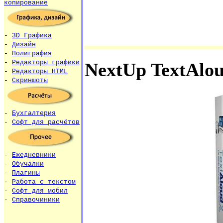
копирование
-
3D Графика
-
Дизайн
-
Полиграфия
-
Редакторы графики
NextUp TextAlo
-
Редакторы HTML
-
Скриншоты
-
Бухгалтерия
-
Софт для расчётов
-
Ежедневники
-
Обучалки
-
Плагины
-
Работа с текстом
-
Софт для мобил
-
Справочиники