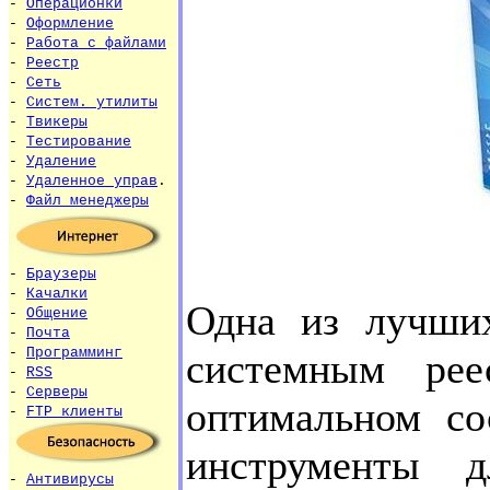
-
Операционки
-
Оформление
-
Работа с файлами
-
Реестр
-
Сеть
-
Систем. утилиты
-
Твикеры
-
Тестирование
-
Удаление
-
Удаленное управ
.
-
Файл менеджеры
-
Браузеры
-
Качалки
Одна из лучши
-
Общение
-
Почта
-
Программинг
системным ре
-
RSS
-
Серверы
оптимальном со
-
FTP клиенты
инструменты 
-
Антивирусы