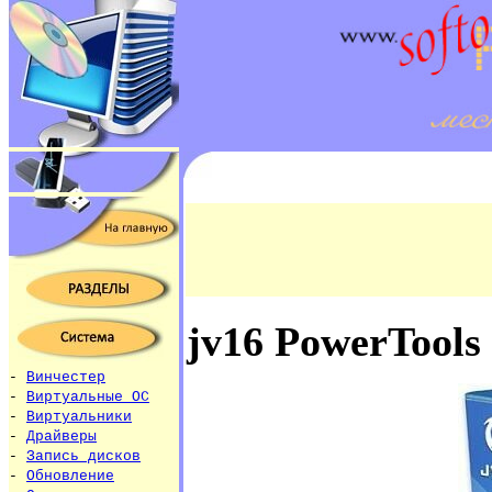
jv16 PowerTools
-
Винчестер
-
Виртуальные ОС
-
Виртуальники
-
Драйверы
-
Запись дисков
-
Обновление