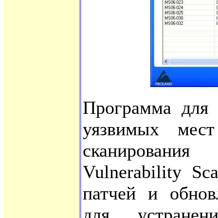
Программа для
уязвимых мест
сканирован
Vulnerability S
патчей и обнов
для устране