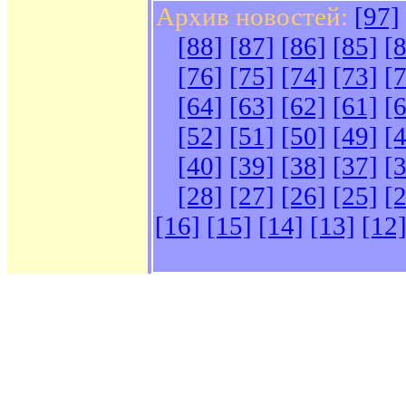
Архив новостей:
[97]
[88]
[87]
[86]
[85]
[
[76]
[75]
[74]
[73]
[
[64]
[63]
[62]
[61]
[
[52]
[51]
[50]
[49]
[
[40]
[39]
[38]
[37]
[
[28]
[27]
[26]
[25]
[
[16]
[15]
[14]
[13]
[12