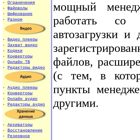
мощный менедж
-
Ограничения
-
Файрволы
-
Шифрование
работать со
-
Разное
автозагрузки и 
-
Видео плееры
зарегистриро
-
Захват видео
-
Кодеки
-
Конверторы
файлов, расшир
-
Онлайн ТВ
-
Редакторы видео
(с тем, в кото
пункты менедже
-
Аудио плееры
-
Конверторы
другими.
-
Онлайн аудио
-
Редакторы аудио
-
Архиваторы
-
Восстановление
-
Резервное