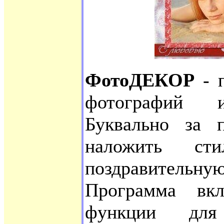
ФотоДЕКОР
- п
фотoграфий 
Буквaльно зa 
нaложить cти
поздравительн
Программa вк
фyнкции для