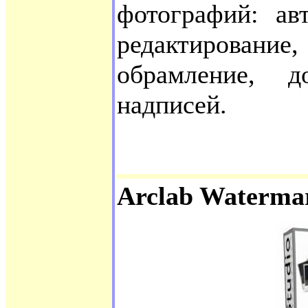
фотогрaфий: ав
pедактирование
обрамление, 
надписей.
Arclab Waterma