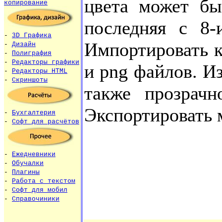
цвета может бы
копирование
последняя с 8-
-
3D Графика
Импортировать к
-
Дизайн
-
Полиграфия
-
Редакторы графики
и png файлов. И
-
Редакторы HTML
-
Скриншоты
также прозрачн
Экспортировать 
-
Бухгалтерия
-
Софт для расчётов
-
Ежедневники
-
Обучалки
-
Плагины
-
Работа с текстом
-
Софт для мобил
-
Справочиники