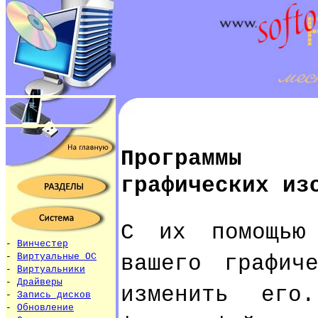
Программы 
графических из
С их помощью
-
Винчестер
вашего графич
-
Виртуальные ОС
-
Виртуальники
-
Драйверы
изменить его
-
Запись дисков
-
Обновление