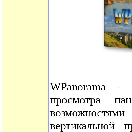
WPanorama - 
просмотра па
возможностя
вертикальной п