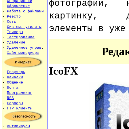
фотографий, 
-
Операционки
-
Оформление
-
Работа с файлами
картинку, д
-
Реестр
-
Сеть
элементы в уже
-
Систем. утилиты
-
Твикеры
-
Тестирование
-
Удаление
Реда
-
Удаленное управ
.
-
Файл менеджеры
IcoFX
-
Браузеры
-
Качалки
-
Общение
-
Почта
-
Программинг
-
RSS
-
Серверы
-
FTP клиенты
-
Антивирусы