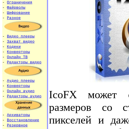
-
Ограничения
-
Файрволы
-
Шифрование
-
Разное
-
Видео плееры
-
Захват видео
-
Кодеки
-
Конверторы
-
Онлайн ТВ
-
Редакторы видео
-
Аудио плееры
-
Конверторы
IcoFX может 
-
Онлайн аудио
-
Редакторы аудио
размеров со 
-
Архиваторы
пикселей и даж
-
Восстановление
-
Резервное