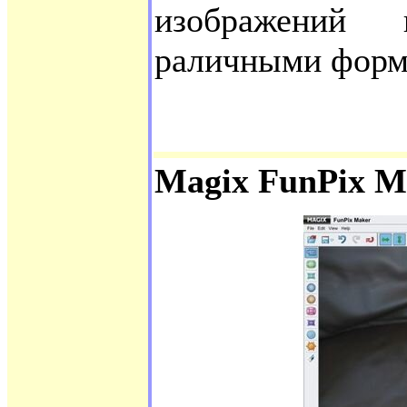
изображений
раличными форм
Magix FunPix M