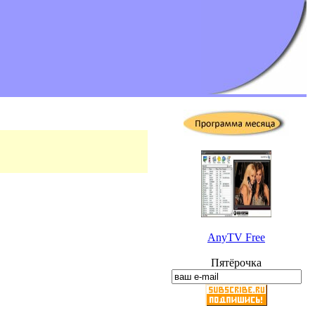
AnyTV Free
Пятёрочка