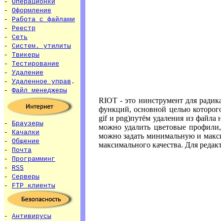
-
Операционки
-
Оформление
-
Работа с файлами
-
Реестр
-
Сеть
-
Систем. утилиты
-
Твикеры
-
Тестирование
-
Удаление
-
Удаленное управ
.
-
Файл менеджеры
RIOT - это иинструмент для радик
функций, основной целью которого
gif и png)путём удаления из файла
-
Браузеры
можно удалить цветовые профили,
-
Качалки
можно задать минимальную и макс
-
Общение
максимального качества. Для редак
-
Почта
-
Программинг
-
RSS
-
Серверы
-
FTP клиенты
-
Антивирусы