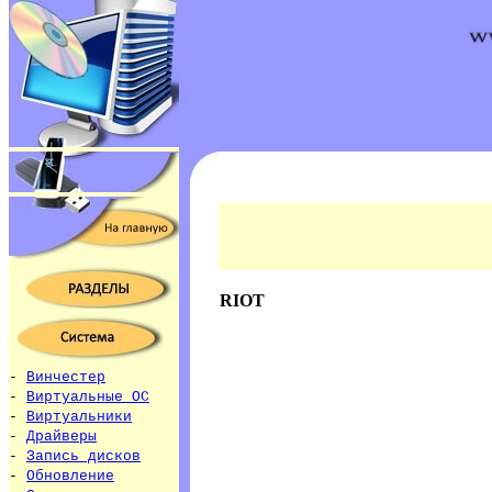
RIOT
-
Винчестер
-
Виртуальные ОС
-
Виртуальники
-
Драйверы
-
Запись дисков
-
Обновление