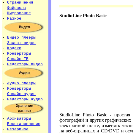
-
Ограничения
-
Файрволы
-
Шифрование
StudioLine Photo Basic
-
Разное
-
Видео плееры
-
Захват видео
-
Кодеки
-
Конверторы
-
Онлайн ТВ
-
Редакторы видео
-
Аудио плееры
-
Конверторы
-
Онлайн аудио
-
Редакторы аудио
StudioLine Photo Basic - проста
-
Архиваторы
фотографий и других графических 
-
Восстановление
электронной почте, изменять масш
-
Резервное
на веб-страницах и CD/DVD и осущ