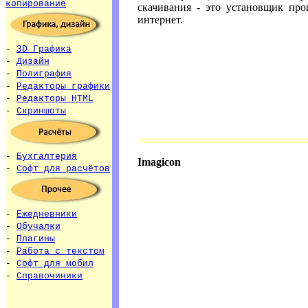
копирование
скачивания - это установщик пр
интернет.
-
3D Графика
-
Дизайн
-
Полиграфия
-
Редакторы графики
-
Редакторы HTML
-
Скриншоты
-
Бухгалтерия
Imagicon
-
Софт для расчётов
-
Ежедневники
-
Обучалки
-
Плагины
-
Работа с текстом
-
Софт для мобил
-
Справочиники