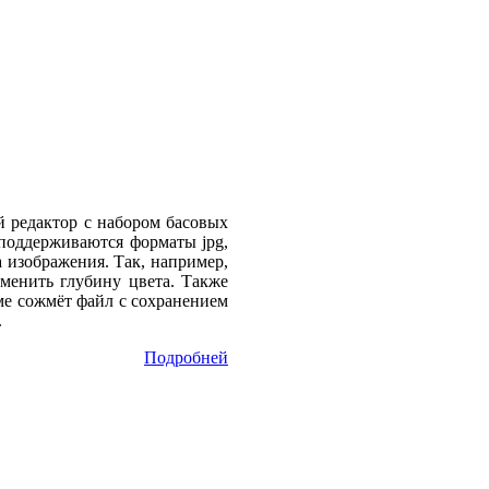
й редактор с набором басовых
(поддерживаются форматы jpg,
 изображения. Так, например,
менить глубину цвета. Также
е сожмёт файл с сохранением
.
Подробней