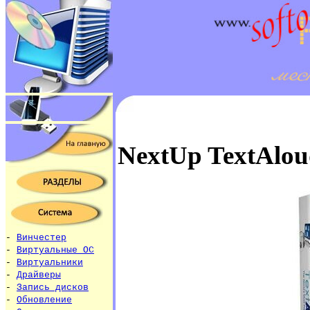
NextUp TextAlo
-
Винчестер
-
Виртуальные ОС
-
Виртуальники
-
Драйверы
-
Запись дисков
-
Обновление