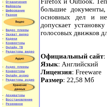
Firefox и Outlook. Те
-
Ограничения
-
Файрволы
большие документы,
-
Шифрование
основных дел и не
-
Разное
допускает установку
-
Видео плееры
голосовых движков дл
-
Захват видео
-
Кодеки
-
Конверторы
-
Онлайн ТВ
-
Редакторы видео
Официальный сайт
:
Язык
: Английский
-
Аудио плееры
Лицензия
: Freeware
-
Конверторы
-
Онлайн аудио
Размер
: 22,58 Мб
-
Редакторы аудио
-
Архиваторы
-
Восстановление
-
Резервное