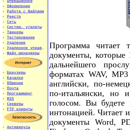
-
Операционки
-
Оформление
-
Работа с файлами
-
Реестр
-
Сеть
-
Систем. утилиты
-
Твикеры
-
Тестирование
Программа читает 
-
Удаление
-
Удаленное управ
.
документы, которые 
-
Файл менеджеры
дальнейшего просл
форматах WAV, MP3
-
Браузеры
-
Качалки
английски, по-немец
-
Общение
-
Почта
по-итальянски, но 
-
Программинг
-
RSS
голосом. Вы будете 
-
Серверы
-
FTP клиенты
интонацией. Читает и
документы Word, P
-
Антивирусы