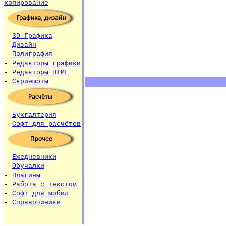
копирование
-
3D Графика
-
Дизайн
-
Полиграфия
-
Редакторы графики
-
Редакторы HTML
-
Скриншоты
-
Бухгалтерия
-
Софт для расчётов
-
Ежедневники
-
Обучалки
-
Плагины
-
Работа с текстом
-
Софт для мобил
-
Справочиники