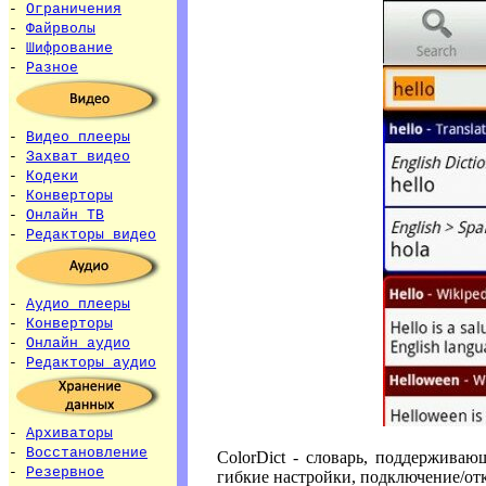
-
Ограничения
-
Файрволы
-
Шифрование
-
Разное
-
Видео плееры
-
Захват видео
-
Кодеки
-
Конверторы
-
Онлайн ТВ
-
Редакторы видео
-
Аудио плееры
-
Конверторы
-
Онлайн аудио
-
Редакторы аудио
-
Архиваторы
-
Восстановление
ColorDict - словарь, поддерживаю
-
Резервное
гибкие настройки, подключение/отк