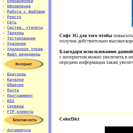
-
Операционки
-
Оформление
-
Работа с файлами
-
Реестр
-
Сеть
-
Систем. утилиты
-
Твикеры
Софт 3G для того чтобы
повысить 
-
Тестирование
получив действительно высокоскор
-
Удаление
-
Удаленное управ
.
Благодаря использованию данно
-
Файл менеджеры
с интернетом можно увеличить в не
передачи информации также увелич
-
Браузеры
-
Качалки
-
Общение
-
Почта
-
Программинг
-
RSS
-
Серверы
-
FTP клиенты
ColorDict
-
Антивирусы