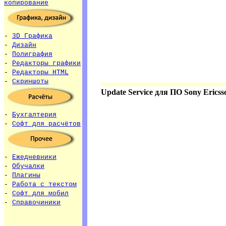
копирование
-
3D Графика
-
Дизайн
-
Полиграфия
-
Редакторы графики
-
Редакторы HTML
-
Скриншоты
Update Service для ПО Sony Ericss
-
Бухгалтерия
-
Софт для расчётов
-
Ежедневники
-
Обучалки
-
Плагины
-
Работа с текстом
-
Софт для мобил
-
Справочиники