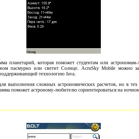
амма планетарий, которая поможет студентам или астрономам-
кном пасмурно или светит Солнце. AcruSky Mobile можно за
поддерживающий технологию Java.
для выполнения сложных астрономических расчетов, но в тех 
рамма поможет астроному-любителю сориентироваться на ночном