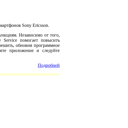
артфонов Sony Ericsson.
нкциям. Независимо от того,
 Service помогает повысить
 решить, обновив программное
тите приложение и следуйте
Подробней