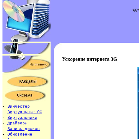
Ускорение интернета 3G
-
Винчестер
-
Виртуальные ОС
-
Виртуальники
-
Драйверы
-
Запись дисков
-
Обновление