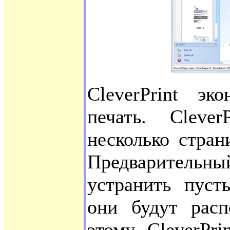
CleverPrint э
печать. Clever
несколько стран
Предваритель
устранить пуст
они будут расп
этому, CleverPr