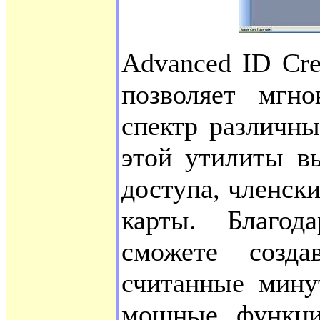
Advanced ID Cre
позволяет мгно
спектр различн
этой утилиты в
доступа, членски
карты. Благо
сможете созда
считанные мину
мощные функции