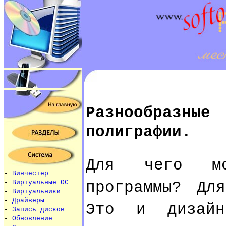
Разнообраз
полиграфии.
Для чего мо
-
Винчестер
программы? Дл
-
Виртуальные ОС
-
Виртуальники
-
Драйверы
Это и дизайн
-
Запись дисков
-
Обновление