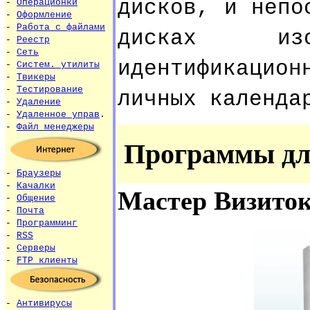
дисков, и непо
-
Операционки
-
Оформление
-
Работа с файлами
дисках изо
-
Реестр
-
Сеть
идентификаци
-
Систем. утилиты
-
Твикеры
-
Тестирование
личных календа
-
Удаление
-
Удаленное управ
.
-
Файл менеджеры
Программы дл
-
Браузеры
-
Качалки
Мастер Визито
-
Общение
-
Почта
-
Программинг
-
RSS
-
Серверы
-
FTP клиенты
-
Антивирусы