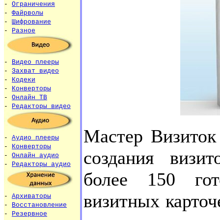
-
Ограничения
-
Файрволы
-
Шифрование
-
Разное
-
Видео плееры
-
Захват видео
-
Кодеки
-
Конверторы
-
Онлайн ТВ
-
Редакторы видео
Мастер Визиток
-
Аудио плееры
-
Конверторы
создания визи
-
Онлайн аудио
-
Редакторы аудио
более 150 гот
визитных карточ
-
Архиваторы
-
Восстановление
-
Резервное