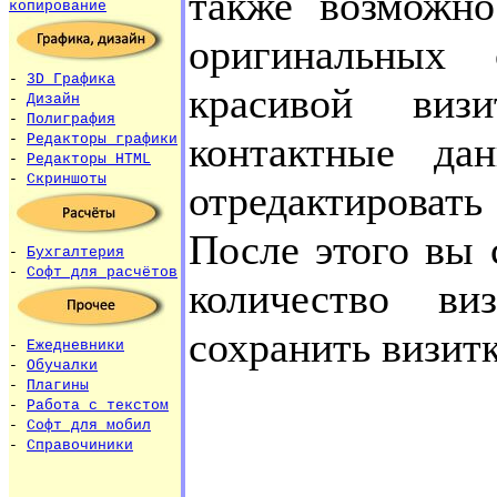
также возможно
копирование
оригинальных 
-
3D Графика
красивой виз
-
Дизайн
-
Полиграфия
контактные да
-
Редакторы графики
-
Редакторы HTML
-
Скриншоты
отредактироват
После этого вы 
-
Бухгалтерия
-
Софт для расчётов
количество в
сохранить визит
-
Ежедневники
-
Обучалки
-
Плагины
-
Работа с текстом
-
Софт для мобил
-
Справочиники