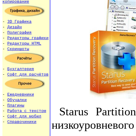
копирование
-
3D Графика
-
Дизайн
-
Полиграфия
-
Редакторы графики
-
Редакторы HTML
-
Скриншоты
-
Бухгалтерия
-
Софт для расчётов
-
Ежедневники
-
Обучалки
-
Плагины
Starus Partiti
-
Работа с текстом
-
Софт для мобил
низкоуровне
-
Справочиники