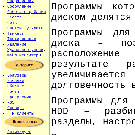
-
Операционки
Программы кот
-
Оформление
-
Работа с файлами
диском делятся
-
Реестр
-
Сеть
-
Систем. утилиты
Программы для
-
Твикеры
-
Тестирование
диска – позв
-
Удаление
-
Удаленное управ
.
расположени
-
Файл менеджеры
результате р
увеличивает
-
Браузеры
-
Качалки
долговечность 
-
Общение
-
Почта
-
Программинг
Программы для 
-
RSS
-
Серверы
HDD – разби
-
FTP клиенты
разделы, настр
-
Антивирусы