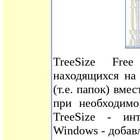
TreeSize Fre
находящихся на
(т.е. папок) вме
при необходимос
TreeSize - ин
Windows - добавл