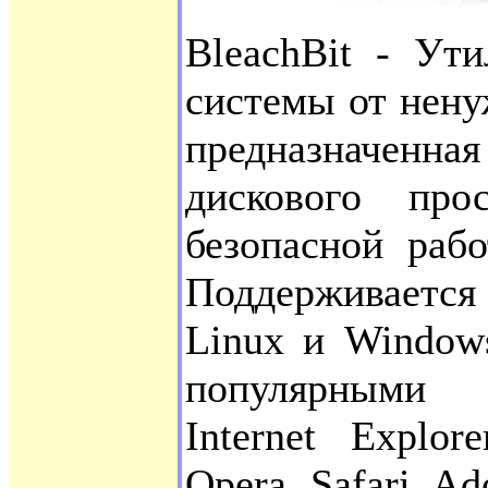
BleachBit - Ут
системы от нен
предназначен
дискового про
безопасной раб
Поддерживаетс
Linux и Window
популярными 
Internet Explor
Opera, Safari, A