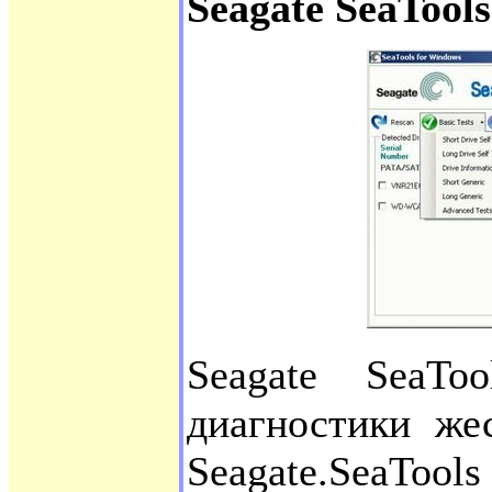
Seagate SeaTools
Seagate SeaTo
диагностики же
Seagate.SeaToo