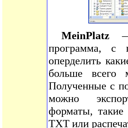
MeinPlatz
— 
программа, с
оперделить как
больше всего 
Полученные с п
можно экспор
форматы, таки
TXT или распеча