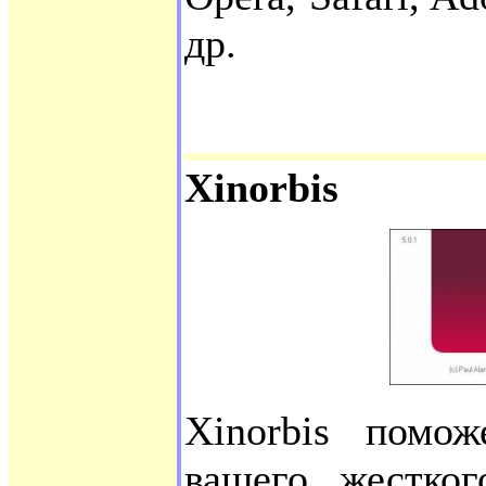
др.
Xinorbis
Xinorbis помо
вашего жестког