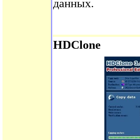
данных.
HDClone