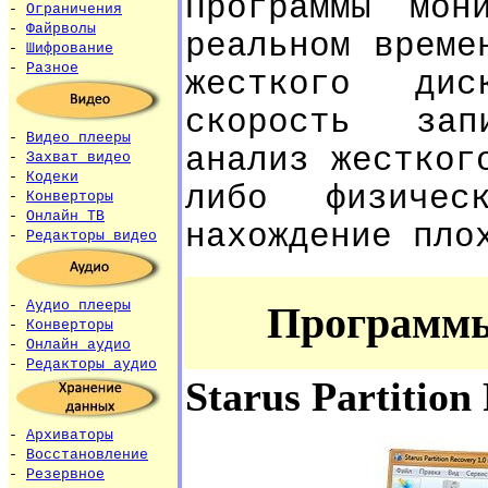
Программы мон
-
Ограничения
-
Файрволы
реальном време
-
Шифрование
-
Разное
жесткого дис
скорость зап
-
Видео плееры
анализ жестког
-
Захват видео
-
Кодеки
либо физичес
-
Конверторы
-
Онлайн ТВ
нахождение пло
-
Редакторы видео
-
Аудио плееры
Программы
-
Конверторы
-
Онлайн аудио
-
Редакторы аудио
Starus Partition
-
Архиваторы
-
Восстановление
-
Резервное