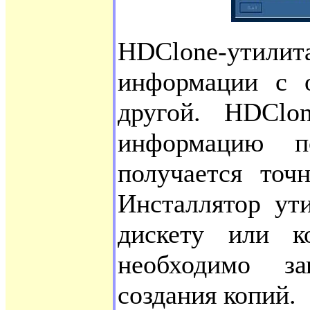
HDClone-ути
информации с о
другой. HDClon
информацию по
получается точ
Инсталлятор ут
дискету или к
необходимо з
создания копий.