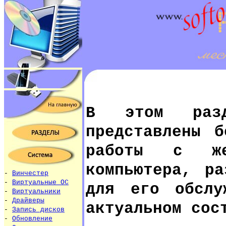
В этом разд
представлены б
работы с же
компьютера, ра
-
Винчестер
-
Виртуальные ОС
для его обслу
-
Виртуальники
-
Драйверы
актуальном сос
-
Запись дисков
-
Обновление