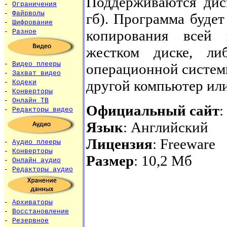
Поддерживаются дис
-
Ограничения
-
Файрволы
гб). Программа будет
-
Шифрование
копирования всей 
-
Разное
жестком диске, ли
-
Видео плееры
операционной систем
-
Захват видео
другой компьютер или
-
Кодеки
-
Конверторы
-
Онлайн ТВ
Официальный сайт
:
-
Редакторы видео
Язык
: Английский
Лицензия
: Freeware
-
Аудио плееры
-
Конверторы
Размер
: 10,2 Мб
-
Онлайн аудио
-
Редакторы аудио
-
Архиваторы
-
Восстановление
-
Резервное