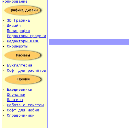
копирование
-
3D Графика
-
Дизайн
-
Полиграфия
-
Редакторы графики
-
Редакторы HTML
-
Скриншоты
-
Бухгалтерия
-
Софт для расчётов
-
Ежедневники
-
Обучалки
-
Плагины
-
Работа с текстом
-
Софт для мобил
-
Справочиники