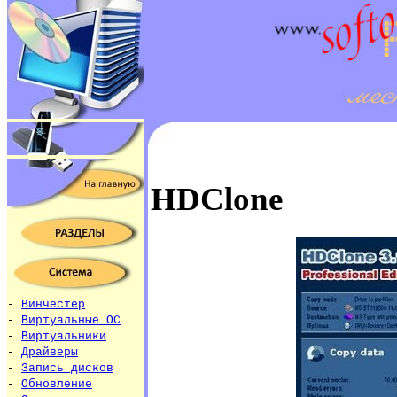
HDClone
-
Винчестер
-
Виртуальные ОС
-
Виртуальники
-
Драйверы
-
Запись дисков
-
Обновление