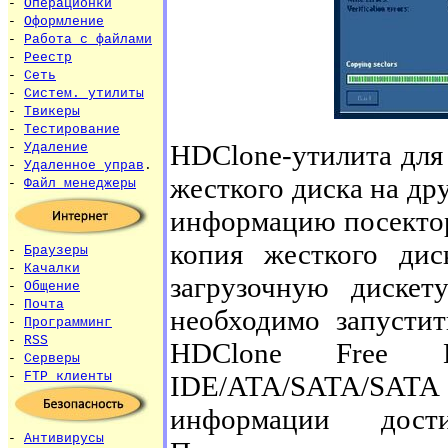
-
Операционки
-
Оформление
-
Работа с файлами
-
Реестр
-
Сеть
-
Систем. утилиты
-
Твикеры
-
Тестирование
HDClone-утилита для
-
Удаление
-
Удаленное управ
.
жесткого диска на дру
-
Файл менеджеры
информацию посекторн
копия жесткого дис
-
Браузеры
-
Качалки
загрузочную дискет
-
Общение
-
Почта
необходимо запустит
-
Программинг
-
RSS
HDClone Free Ed
-
Серверы
-
FTP клиенты
IDE/ATA/SATA/SATA 
информации дос
-
Антивирусы