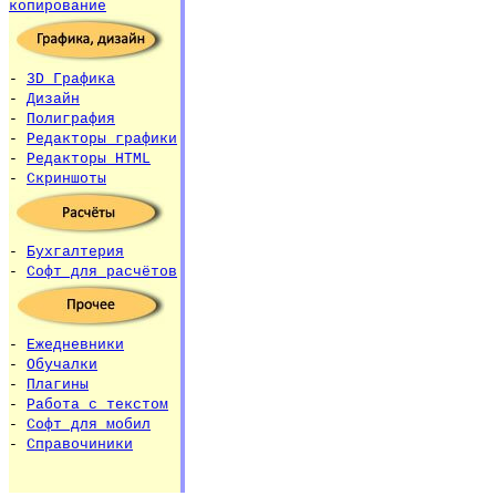
копирование
-
3D Графика
-
Дизайн
-
Полиграфия
-
Редакторы графики
-
Редакторы HTML
-
Скриншоты
-
Бухгалтерия
-
Софт для расчётов
-
Ежедневники
-
Обучалки
-
Плагины
-
Работа с текстом
-
Софт для мобил
-
Справочиники