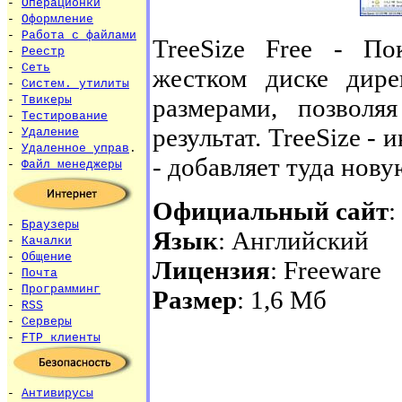
-
Операционки
-
Оформление
-
Работа с файлами
TreeSize Free - По
-
Реестр
-
Сеть
жестком диске дире
-
Систем. утилиты
размерами, позволя
-
Твикеры
-
Тестирование
результат. TreeSize -
-
Удаление
-
Удаленное управ
.
- добавляет туда нову
-
Файл менеджеры
Официальный сайт
:
-
Браузеры
Язык
: Английский
-
Качалки
-
Общение
Лицензия
: Freeware
-
Почта
-
Программинг
Размер
: 1,6 Мб
-
RSS
-
Серверы
-
FTP клиенты
-
Антивирусы