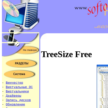
TreeSize Free
-
Винчестер
-
Виртуальные ОС
-
Виртуальники
-
Драйверы
-
Запись дисков
-
Обновление