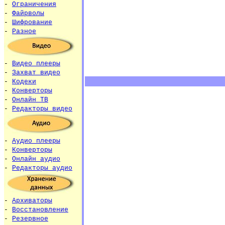
-
Ограничения
-
Файрволы
-
Шифрование
-
Разное
-
Видео плееры
-
Захват видео
-
Кодеки
-
Конверторы
-
Онлайн ТВ
-
Редакторы видео
-
Аудио плееры
-
Конверторы
-
Онлайн аудио
-
Редакторы аудио
-
Архиваторы
-
Восстановление
-
Резервное