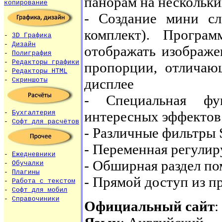
панорам на нескольк
копирование
- Создание мини сл
комплект). Програ
-
3D Графика
-
Дизайн
отображать изображе
-
Полиграфия
-
Редакторы графики
пропорции, отличаю
-
Редакторы HTML
дисплее
-
Скриншоты
- Специальная фу
интересных эффектов
-
Бухгалтерия
-
Софт для расчётов
- Различные фильтры 
- Переменная регулир
-
Ежедневники
- Обширная раздел по
-
Обучалки
-
Плагины
- Прямой доступ из п
-
Работа с текстом
-
Софт для мобил
-
Справочиники
Официальный сайт
: