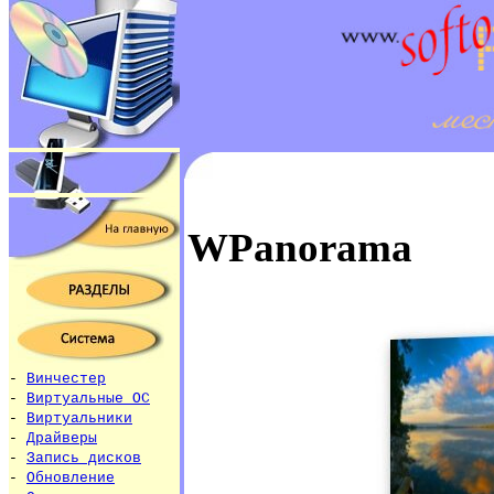
WPanorama
-
Винчестер
-
Виртуальные ОС
-
Виртуальники
-
Драйверы
-
Запись дисков
-
Обновление