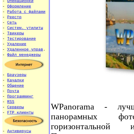
-
Операционки
-
Оформление
-
Работа с файлами
-
Реестр
-
Сеть
-
Систем. утилиты
-
Твикеры
-
Тестирование
-
Удаление
-
Удаленное управ
.
-
Файл менеджеры
-
Браузеры
-
Качалки
-
Общение
-
Почта
-
Программинг
-
RSS
WPanorama - лучш
-
Серверы
-
FTP клиенты
панорамных фот
горизонтальной 
-
Антивирусы