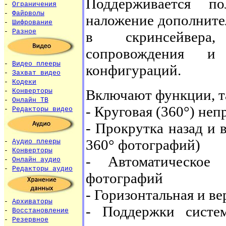
Поддерживается по
-
Ограничения
-
Файрволы
наложение дополните
-
Шифрование
-
Разное
в скринсейвера,
сопровождения и 
-
Видео плееры
конфигураций.
-
Захват видео
-
Кодеки
Включают функции, та
-
Конверторы
-
Онлайн ТВ
- Круговая (360°) не
-
Редакторы видео
- Прокрутка назад и 
360° фотографий)
-
Аудио плееры
-
Конверторы
- Автоматическое
-
Онлайн аудио
-
Редакторы аудио
фотографий
- Горизонтальная и в
-
Архиваторы
- Поддержки систем
-
Восстановление
-
Резервное