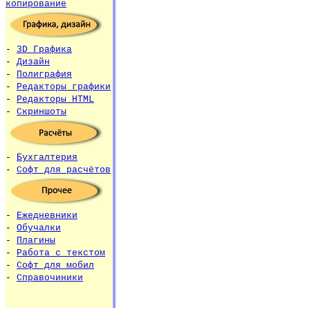
копирование
-
3D Графика
-
Дизайн
-
Полиграфия
-
Редакторы графики
-
Редакторы HTML
-
Скриншоты
-
Бухгалтерия
-
Софт для расчётов
-
Ежедневники
-
Обучалки
-
Плагины
-
Работа с текстом
-
Софт для мобил
-
Справочиники