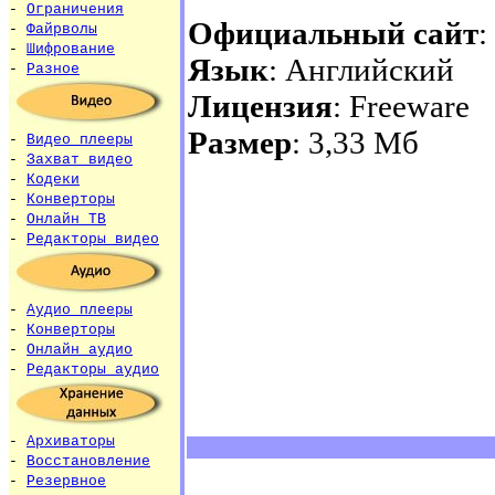
-
Ограничения
Официальный сайт
:
-
Файрволы
-
Шифрование
Язык
: Английский
-
Разное
Лицензия
: Freeware
Размер
: 3,33 Мб
-
Видео плееры
-
Захват видео
-
Кодеки
-
Конверторы
-
Онлайн ТВ
-
Редакторы видео
-
Аудио плееры
-
Конверторы
-
Онлайн аудио
-
Редакторы аудио
-
Архиваторы
-
Восстановление
-
Резервное