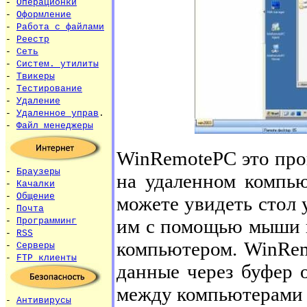
-
Операционки
-
Оформление
-
Работа с файлами
-
Реестр
-
Сеть
-
Систем. утилиты
-
Твикеры
-
Тестирование
-
Удаление
-
Удаленное управ
.
-
Файл менеджеры
WinRemotePC это прог
-
Браузеры
на удаленном компью
-
Качалки
-
Общение
можете увидеть стол 
-
Почта
им с помощью мыши и
-
Программинг
-
RSS
компьютером. WinRem
-
Серверы
-
FTP клиенты
данные через буфер 
между компьютерами 
-
Антивирусы