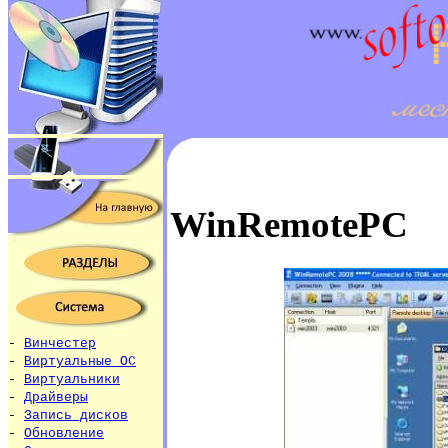
WinRemotePC
-
Винчестер
-
Виртуальные ОС
-
Виртуальники
-
Драйверы
-
Запись дисков
-
Обновление