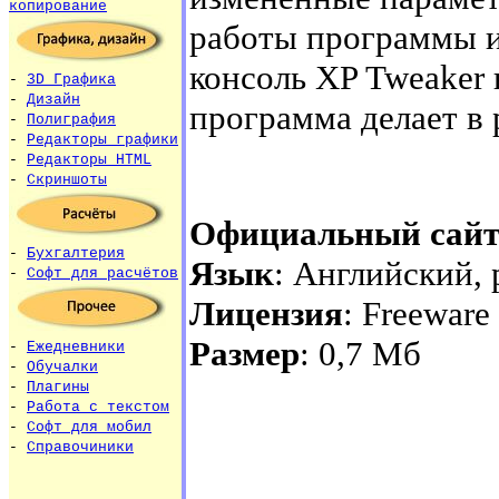
копирование
работы программы и
консоль XP Tweaker 
-
3D Графика
-
Дизайн
программа делает в 
-
Полиграфия
-
Редакторы графики
-
Редакторы HTML
-
Скриншоты
Официальный сай
-
Бухгалтерия
Язык
: Английский,
-
Софт для расчётов
Лицензия
: Freeware
Размер
: 0,7 Мб
-
Ежедневники
-
Обучалки
-
Плагины
-
Работа с текстом
-
Софт для мобил
-
Справочиники