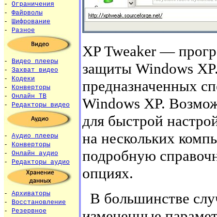
-
Ограничения
-
Файрволы
-
Шифрование
-
Разное
XP Tweaker — прогр
-
Видео плееры
защиты Windows XP.
-
Захват видео
-
Кодеки
предназначенных сп
-
Конверторы
-
Онлайн ТВ
Windows XP. Возмож
-
Редакторы видео
для быстрой настро
на нескольких комп
-
Аудио плееры
-
Конверторы
подробную справоч
-
Онлайн аудио
-
Редакторы аудио
опциях.
В большинстве случ
-
Архиваторы
-
Восстановление
измененные парамет
-
Резервное