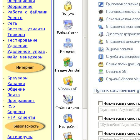
-
Операционки
-
Оформление
-
Работа с файлами
-
Реестр
-
Сеть
-
Систем. утилиты
-
Твикеры
-
Тестирование
-
Удаление
-
Удаленное управ
.
-
Файл менеджеры
-
Браузеры
-
Качалки
-
Общение
-
Почта
-
Программинг
-
RSS
-
Серверы
-
FTP клиенты
-
Антивирусы