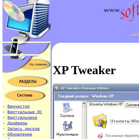
XP Tweaker
-
Винчестер
-
Виртуальные ОС
-
Виртуальники
-
Драйверы
-
Запись дисков
-
Обновление