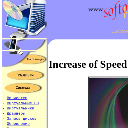
Increase of Speed
-
Винчестер
-
Виртуальные ОС
-
Виртуальники
-
Драйверы
-
Запись дисков
-
Обновление