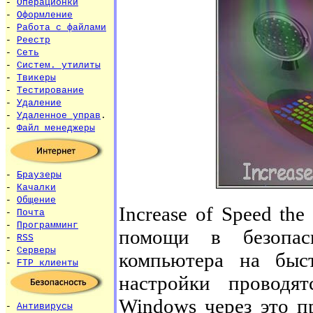
-
Операционки
-
Оформление
-
Работа с файлами
-
Реестр
-
Сеть
-
Систем. утилиты
-
Твикеры
-
Тестирование
-
Удаление
-
Удаленное управ
.
-
Файл менеджеры
-
Браузеры
-
Качалки
-
Общение
Increase of Speed th
-
Почта
-
Программинг
помощи в безопас
-
RSS
-
Серверы
компьютера на быс
-
FTP клиенты
настройки проводя
Windows через это п
-
Антивирусы