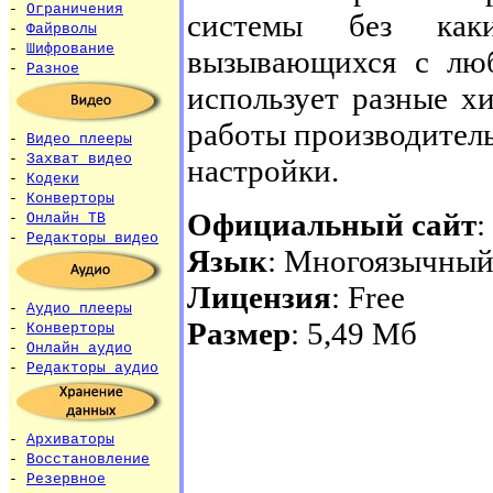
-
Ограничения
системы без как
-
Файрволы
-
Шифрование
вызывающихся с лю
-
Разное
использует разные х
работы производитель
-
Видео плееры
-
Захват видео
настройки.
-
Кодеки
-
Конверторы
Официальный сайт
:
-
Онлайн ТВ
-
Редакторы видео
Язык
: Многоязычны
Лицензия
: Free
-
Аудио плееры
Размер
: 5,49 Мб
-
Конверторы
-
Онлайн аудио
-
Редакторы аудио
-
Архиваторы
-
Восстановление
-
Резервное