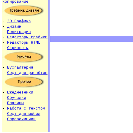
копирование
-
3D Графика
-
Дизайн
-
Полиграфия
-
Редакторы графики
-
Редакторы HTML
-
Скриншоты
-
Бухгалтерия
-
Софт для расчётов
-
Ежедневники
-
Обучалки
-
Плагины
-
Работа с текстом
-
Софт для мобил
-
Справочиники