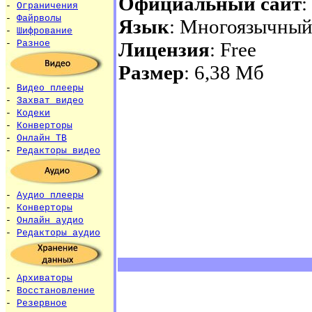
Официальный сайт
:
-
Ограничения
-
Файрволы
Язык
: Многоязычны
-
Шифрование
Лицензия
: Free
-
Разное
Размер
: 6,38 Мб
-
Видео плееры
-
Захват видео
-
Кодеки
-
Конверторы
-
Онлайн ТВ
-
Редакторы видео
-
Аудио плееры
-
Конверторы
-
Онлайн аудио
-
Редакторы аудио
-
Архиваторы
-
Восстановление
-
Резервное