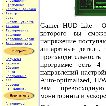
-
Операционки
-
Оформление
-
Работа с файлами
-
Реестр
-
Сеть
-
Систем. утилиты
Gamer HUD Lite - 
-
Твикеры
-
Тестирование
которого вы сможе
-
Удаление
напряжение поступаю
-
Удаленное управ
.
-
Файл менеджеры
аппаратные детали,
производительност
-
Браузеры
программе есть 4
-
Качалки
-
Общение
направлений настройки
-
Почта
-
Программинг
Auto-optimalized, H
-
RSS
-
Серверы
вам превосходную
-
FTP клиенты
мониторинга и ускоре
-
Антивирусы