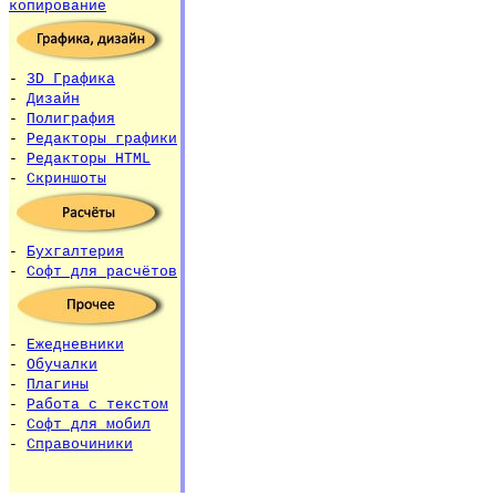
копирование
-
3D Графика
-
Дизайн
-
Полиграфия
-
Редакторы графики
-
Редакторы HTML
-
Скриншоты
-
Бухгалтерия
-
Софт для расчётов
-
Ежедневники
-
Обучалки
-
Плагины
-
Работа с текстом
-
Софт для мобил
-
Справочиники