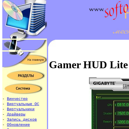
Gamer HUD Lite
-
Винчестер
-
Виртуальные ОС
-
Виртуальники
-
Драйверы
-
Запись дисков
-
Обновление