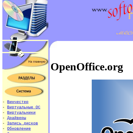
OpenOffice.org
-
Винчестер
-
Виртуальные ОС
-
Виртуальники
-
Драйверы
-
Запись дисков
-
Обновление