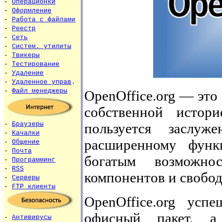
-
Операционки
-
Оформление
-
Работа с файлами
-
Реестр
-
Сеть
-
Систем. утилиты
-
Твикеры
-
Тестирование
-
Удаление
-
Удаленное управ
.
-
Файл менеджеры
OpenOffice.org — это
собственной истори
пользуется заслуж
-
Браузеры
-
Качалки
расширенному функц
-
Общение
-
Почта
богатым возможно
-
Программинг
-
RSS
компонентов и свобод
-
Серверы
-
FTP клиенты
OpenOffice.org ус
офисный пакет, а
-
Антивирусы