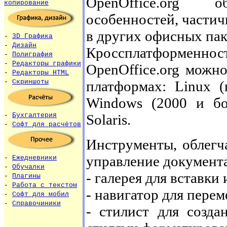
OpenOffice.org 
копирование
особенностей, части
в других офисных пак
-
3D Графика
-
Дизайн
Кроссплатформе
-
Полиграфия
-
Редакторы графики
OpenOffice.org можн
-
Редакторы HTML
платформах: Linux (
-
Скриншоты
Windows (2000 и бо
Solaris.
-
Бухгалтерия
-
Софт для расчётов
Инструменты, облегч
управление документ
-
Ежедневники
-
Обучалки
- галерея для вставки
-
Плагины
-
Работа с текстом
- навигатор для пере
-
Софт для мобил
-
Справочиники
- стилист для созда