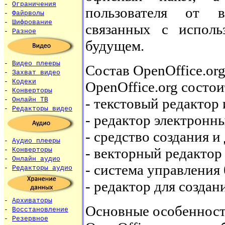
-
Ограничения
пользователя от в
-
Файрволы
-
Шифрование
связанных с исполь
-
Разное
будущем.
-
Видео плееры
Состав OpenOffice.or
-
Захват видео
-
Кодеки
OpenOffice.org состо
-
Конверторы
- текстовый редактор 
-
Онлайн ТВ
-
Редакторы видео
- редактор электронны
- средство создания и
-
Аудио плееры
- векторный редактор
-
Конверторы
-
Онлайн аудио
- система управления
-
Редакторы аудио
- редактор для созда
-
Архиваторы
Основные особенност
-
Восстановление
-
Резервное