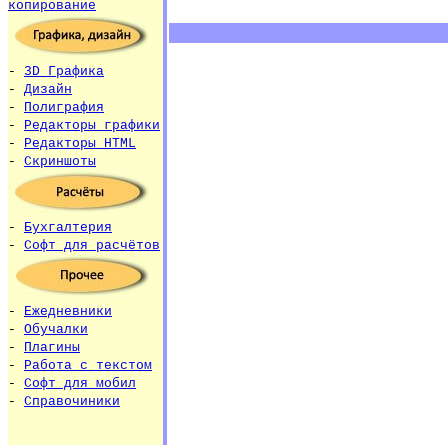
копирование
-
3D Графика
-
Дизайн
-
Полиграфия
-
Редакторы графики
-
Редакторы HTML
-
Скриншоты
-
Бухгалтерия
-
Софт для расчётов
-
Ежедневники
-
Обучалки
-
Плагины
-
Работа с текстом
-
Софт для мобил
-
Справочиники