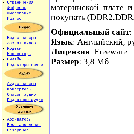
-
Ограничения
материнской плате 
-
Файрволы
-
Шифрование
покупать (DDR2,DDR3
-
Разное
Официальный сайт
:
-
Видео плееры
Язык
: Английский, р
-
Захват видео
-
Кодеки
Лицензия
: Freeware
-
Конверторы
Размер
: 3,8 Мб
-
Онлайн ТВ
-
Редакторы видео
-
Аудио плееры
-
Конверторы
-
Онлайн аудио
-
Редакторы аудио
-
Архиваторы
-
Восстановление
-
Резервное