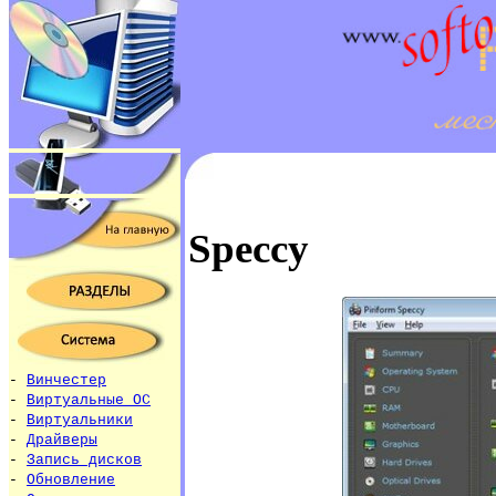
Speccy
-
Винчестер
-
Виртуальные ОС
-
Виртуальники
-
Драйверы
-
Запись дисков
-
Обновление