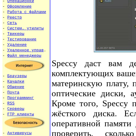
-
Операционки
-
Оформление
-
Работа с файлами
-
Реестр
-
Сеть
-
Систем. утилиты
-
Твикеры
-
Тестирование
-
Удаление
-
Удаленное управ
.
-
Файл менеджеры
Speccy даст вам д
комплектующих вашег
-
Браузеры
материнскую плату, п
-
Качалки
-
Общение
оптические диски, а
-
Почта
-
Программинг
Кроме того, Speccy 
-
RSS
-
Серверы
жёсткого диска. Е
-
FTP клиенты
оперативной памяти 
проверить, сколь
-
Антивирусы