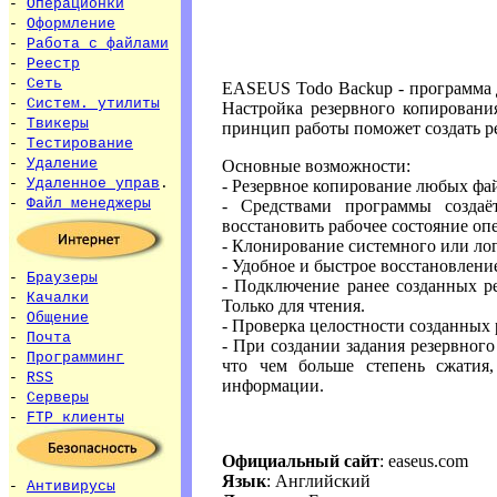
-
Операционки
-
Оформление
-
Работа с файлами
-
Реестр
-
Сеть
EASEUS Todo Backup - программа д
-
Систем. утилиты
Настройка резервного копирован
-
Твикеры
принцип работы поможет создать 
-
Тестирование
-
Удаление
Основные возможности:
-
Удаленное управ
.
- Резервное копирование любых фай
-
Файл менеджеры
- Средствами программы создаё
восстановить рабочее состояние оп
- Клонирование системного или лог
- Удобное и быстрое восстановлени
-
Браузеры
- Подключение ранее созданных р
-
Качалки
Только для чтения.
-
Общение
- Проверка целостности созданных 
-
Почта
- При создании задания резервног
-
Программинг
что чем больше степень сжатия,
-
RSS
информации.
-
Серверы
-
FTP клиенты
Официальный сайт
: easeus.com
Язык
: Английский
-
Антивирусы