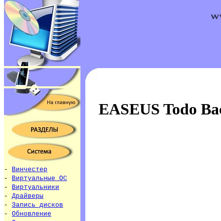
EASEUS Todo Ba
-
Винчестер
-
Виртуальные ОС
-
Виртуальники
-
Драйверы
-
Запись дисков
-
Обновление