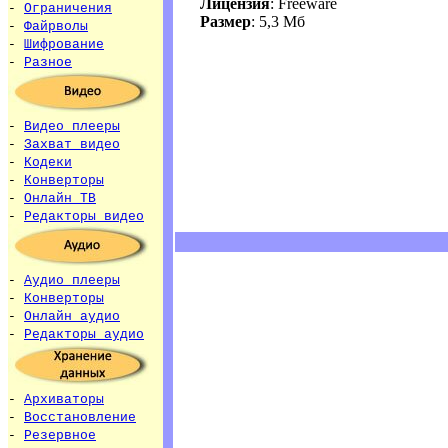
Лицензия
: Freeware
-
Ограничения
Размер
: 5,3 Мб
-
Файрволы
-
Шифрование
-
Разное
-
Видео плееры
-
Захват видео
-
Кодеки
-
Конверторы
-
Онлайн ТВ
-
Редакторы видео
-
Аудио плееры
-
Конверторы
-
Онлайн аудио
-
Редакторы аудио
-
Архиваторы
-
Восстановление
-
Резервное