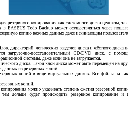
ля резервного копирования как системного диска целиком, так
ия в EASEUS Todo Backup может осуществляться через пошаг
резервную копию важных данных даже начинающим пользовател
лов, директорий, логических разделов диска и жёсткого диска ц
тся загрузочно-восстановительный CD/DVD диск, с помо
ерационной системы, даже если она не загружается.
ического диска. Такой клон диска может быть перемещён на др
е данных из резервных копий.
езервных копий в виде виртуальных дисков. Все файлы на та
резервных копий.
о копирования можно указывать степень сжатия резервной копи
 тем дольше будет происходить резервное копирование и 