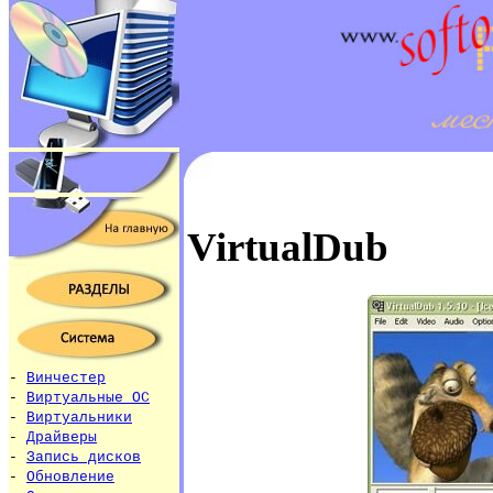
VirtualDub
-
Винчестер
-
Виртуальные ОС
-
Виртуальники
-
Драйверы
-
Запись дисков
-
Обновление