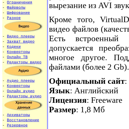
-
Ограничения
вырезание из AVI звук
-
Файрволы
-
Шифрование
Кроме того, Virtual
-
Разное
видео файлов (качеств
Есть встроенный 
-
Видео плееры
-
Захват видео
допускается преобр
-
Кодеки
-
Конверторы
многое другое. По
-
Онлайн ТВ
-
Редакторы видео
файлами (более 2 Gb).
Официальный сайт
:
-
Аудио плееры
-
Конверторы
Язык
: Английский
-
Онлайн аудио
-
Редакторы аудио
Лицензия
: Freeware
Размер
: 1,8 Мб
-
Архиваторы
-
Восстановление
-
Резервное