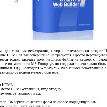
 для создания веб-страниц, которая автоматически создает H
нание HTML от вас совершенно не требуется. Просто перетащите
нется только закачать получившиеся файлы на сервер, с пом
, все возможности MS Frontpage, но содержит значительно боль
аблицы и т.д.). Благодаря WYSIWYG Web Builder веб-страница в
зависимо от используемого браузера.
ка HTML
е место HTML-страницы, куда угодно
рументов, вкладки и т.д.
этапа. Выберите из десятка форм наиболее подходящую вам
ер, шрифт, цвета, ссылки и т.д.