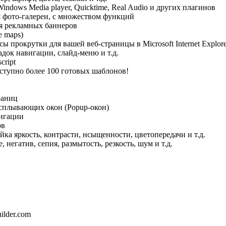
Windows Media player, Quicktime, Real Audio и других плагинов
я фото-галереи, с множеством функций
ия рекламных баннеров
e maps)
ы прокрутки для вашей веб-страницы в Microsoft Internet Explore
адок навигации, слайд-меню и т.д.
cript
ступно более 100 готовых шаблонов!
раниц
всплывающих окон (Popup-окон)
игации
ов
ка яркость, контрасти, нсыщенности, цветопередачи и т.д.
 негатив, сепия, размытость, резкость, шум и т.д.
ilder.com