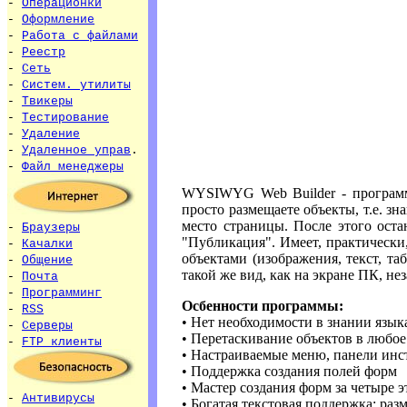
-
Операционки
-
Оформление
-
Работа с файлами
-
Реестр
-
Сеть
-
Систем. утилиты
-
Твикеры
-
Тестирование
-
Удаление
-
Удаленное управ
.
-
Файл менеджеры
WYSIWYG Web Builder - программа
просто размещаете объекты, т.е. з
место страницы. После этого оста
-
Браузеры
"Публикация". Имеет, практически
-
Качалки
объектами (изображения, текст, т
-
Общение
такой же вид, как на экране ПК, не
-
Почта
-
Программинг
Осбенности программы:
-
RSS
• Нет необходимости в знании язы
-
Серверы
• Перетаскивание объектов в любо
-
FTP клиенты
• Настраиваемые меню, панели инст
• Поддержка создания полей форм
• Мастер создания форм за четыре 
-
Антивирусы
• Богатая текстовая поддержка: разм