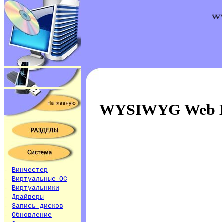
WYSIWYG Web B
-
Винчестер
-
Виртуальные ОС
-
Виртуальники
-
Драйверы
-
Запись дисков
-
Обновление