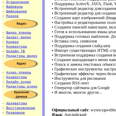
-
Ограничения
• Поддержка ActiveX, JAVA, Flash, 
-
Файрволы
• Встроенный редактор длясоздани
-
Шифрование
• Встроенный редактор для создан
-
Разное
• Создание карт изображений (Imag
• Настройка и редактирование полос
• Создание панелей навигации, вкл
• Готов к использованию языка javas
-
Видео плееры
• Поддержка готовых шаблонов. До
-
Захват видео
• Вставка спец. символов
-
Кодеки
• Поддержка создания слайд-шоу
-
Конверторы
• Импорт существующих HTML-ст
-
Онлайн ТВ
• Встроенная поддержка создания 
-
Редакторы видео
• Создание выпадающего меню нав
• Поиск и замена текстовых объект
• Графические инструменты: настрой
-
Аудио плееры
• Графические эффекты: черно-белое,
-
Конверторы
• Инструменты для рисования
-
Онлайн аудио
• Создание RSS-лент
-
Редакторы аудио
• Генератор сайтмапа для Google
• И многое, многое другое...
-
Архиваторы
-
Восстановление
Официальный сайт
: wysiwygwebbu
-
Резервное
Язык
: Английский