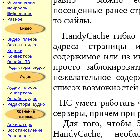
-
Ограничения
посещенные ранее ст
-
Файрволы
-
Шифрование
то файлы.
-
Разное
HandyCache гибко н
-
Видео плееры
адреса страницы 
-
Захват видео
-
Кодеки
содержимое или из и
-
Конверторы
-
Онлайн ТВ
просто заблокироват
-
Редакторы видео
нежелательное соде
список возможностей
-
Аудио плееры
-
Конверторы
-
Онлайн аудио
HC умеет работать ч
-
Редакторы аудио
серверы, причем при 
Для того, чтобы бр
-
Архиваторы
-
Восстановление
HandyCache, необ
-
Резервное