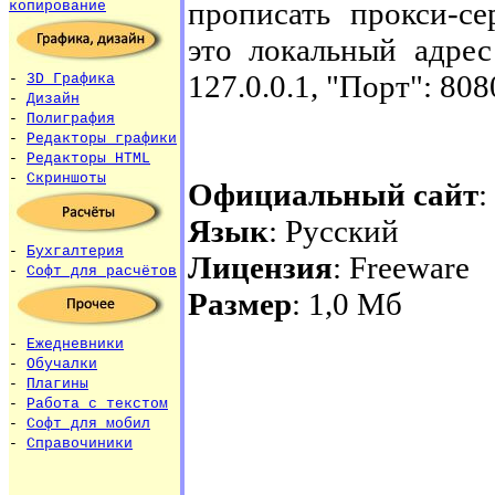
прописать прокси-с
копирование
это локальный адрес
127.0.0.1, "Порт": 808
-
3D Графика
-
Дизайн
-
Полиграфия
-
Редакторы графики
-
Редакторы HTML
-
Скриншоты
Официальный сайт
:
Язык
: Русский
-
Бухгалтерия
Лицензия
: Freeware
-
Софт для расчётов
Размер
: 1,0 Мб
-
Ежедневники
-
Обучалки
-
Плагины
-
Работа с текстом
-
Софт для мобил
-
Справочиники