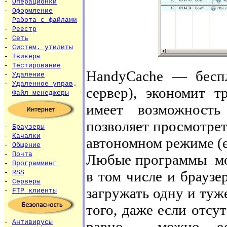
-
Операционки
-
Оформление
-
Работа с файлами
-
Реестр
-
Сеть
-
Систем. утилиты
-
Твикеры
-
Тестирование
HandyCache — беспл
-
Удаление
-
Удаленное управ
.
сервер), экономит т
-
Файл менеджеры
имеет возможность
позволяет просмотре
-
Браузеры
-
Качалки
автономном режиме (е
-
Общение
-
Почта
Любые программы мог
-
Программинг
в том числе и браузер
-
RSS
-
Серверы
загружать одну и туж
-
FTP клиенты
того, даже если отсу
равно можно есть
-
Антивирусы