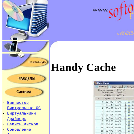
Handy Cache
-
Винчестер
-
Виртуальные ОС
-
Виртуальники
-
Драйверы
-
Запись дисков
-
Обновление