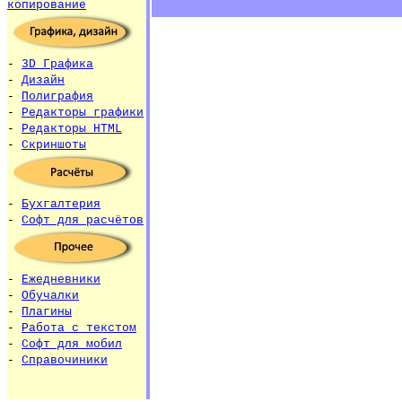
копирование
-
3D Графика
-
Дизайн
-
Полиграфия
-
Редакторы графики
-
Редакторы HTML
-
Скриншоты
-
Бухгалтерия
-
Софт для расчётов
-
Ежедневники
-
Обучалки
-
Плагины
-
Работа с текстом
-
Софт для мобил
-
Справочиники