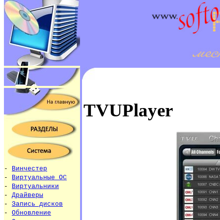
TVUPlayer
-
Винчестер
-
Виртуальные ОС
-
Виртуальники
-
Драйверы
-
Запись дисков
-
Обновление