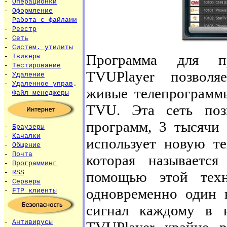
-
Операционки
-
Оформление
-
Работа с файлами
-
Реестр
-
Сеть
-
Систем. утилиты
Программа для про
-
Твикеры
-
Тестирование
TVUPlayer позволя
-
Удаление
-
Удаленное управ
.
живые телепрограмм
-
Файл менеджеры
TVU. Эта сеть поз
программ, 3 тысячи
-
Браузеры
-
Качалки
использует новую те
-
Общение
-
Почта
которая называется 
-
Программинг
помощью этой техн
-
RSS
-
Серверы
одновременно один к
-
FTP клиенты
сигнал каждому в 
-
Антивирусы
TVUPlayer крайне р