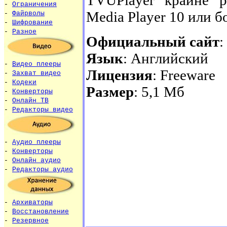
-
Ограничения
Media Player 10 или б
-
Файрволы
-
Шифрование
-
Разное
Официальный сайт
:
Язык
: Английский
-
Видео плееры
Лицензия
: Freeware
-
Захват видео
-
Кодеки
Размер
: 5,1 Мб
-
Конверторы
-
Онлайн ТВ
-
Редакторы видео
-
Аудио плееры
-
Конверторы
-
Онлайн аудио
-
Редакторы аудио
-
Архиваторы
-
Восстановление
-
Резервное