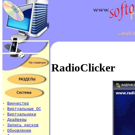
RadioClicker
-
Винчестер
-
Виртуальные ОС
-
Виртуальники
-
Драйверы
-
Запись дисков
-
Обновление