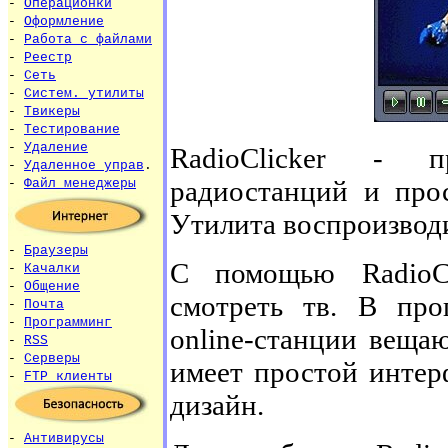
-
Операционки
-
Оформление
-
Работа с файлами
-
Реестр
-
Сеть
-
Систем. утилиты
-
Твикеры
-
Тестирование
-
Удаление
RadioClicker - п
-
Удаленное управ
.
радиостанций и прос
-
Файл менеджеры
Утилита воспроизводи
-
Браузеры
С помощью RadioC
-
Качалки
-
Общение
смотреть тв. В про
-
Почта
-
Программинг
online-станции веща
-
RSS
-
Серверы
имеет простой интер
-
FTP клиенты
дизайн.
-
Антивирусы