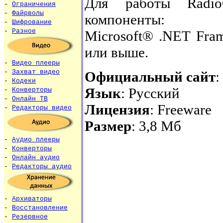
Для работы Radio
-
Ограничения
-
Файрволы
компоненты:
-
Шифрование
-
Разное
Microsoft® .NET Fra
или выше.
-
Видео плееры
-
Захват видео
Официальный сайт
:
-
Кодеки
Язык
: Русский
-
Конверторы
-
Онлайн ТВ
Лицензия
: Freeware
-
Редакторы видео
Размер
: 3,8 Мб
-
Аудио плееры
-
Конверторы
-
Онлайн аудио
-
Редакторы аудио
-
Архиваторы
-
Восстановление
-
Резервное