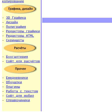
копирование
-
3D Графика
-
Дизайн
-
Полиграфия
-
Редакторы графики
-
Редакторы HTML
-
Скриншоты
-
Бухгалтерия
-
Софт для расчётов
-
Ежедневники
-
Обучалки
-
Плагины
-
Работа с текстом
-
Софт для мобил
-
Справочиники