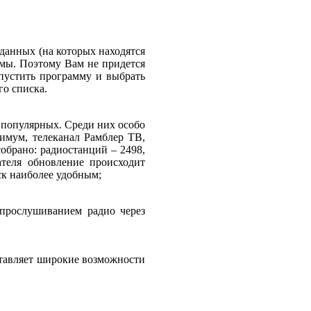
данных (на которых находятся
ммы. Поэтому Вам не придется
апустить программу и выбрать
о списка.
и популярных. Среди них особо
имум, телеканал Рамблер ТВ,
собрано: радиостанций – 2498,
ателя обновление происходит
ск наиболее удобным;
 прослушиванием радио через
оставляет широкие возможности