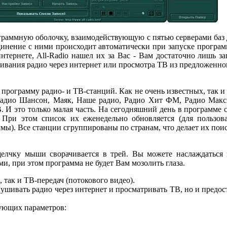
ограммную оболочку, взаимодействующую с пятью серверами баз 
динение с ними происходит автоматически при запуске програ
интернете, All-Radio нашел их за Вас - Вам достаточно лишь з
вания радио через интернет или просмотра ТВ из предложенног
 программу радио- и ТВ-станций. Как не очень известных, так 
 Радио Шансон, Маяк, Наше радио, Радио Хит ФМ, Радио Макс
. И это только малая часть. На сегодняшний день в программе 
 При этом список их еженедельно обновляется (для пользов
мы). Все станции сгруппированы по странам, что делает их пои
щелчку мыши сворачивается в трей. Вы можете наслаждаться
ми, при этом программа не будет Вам мозолить глаза.
, так и ТВ-передач (потокового видео).
слушивать радио через интернет и просматривать ТВ, но и пред
ующих параметров: