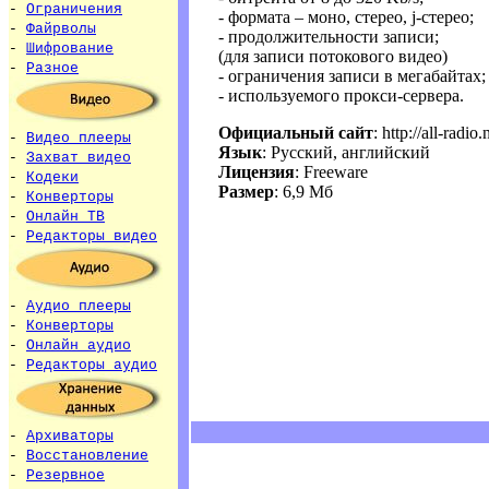
-
Ограничения
- формата – моно, стерео, j-стерео;
-
Файрволы
- продолжительности записи;
-
Шифрование
(для записи потокового видео)
-
Разное
- ограничения записи в мегабайтах;
- используемого прокси-сервера.
Официальный сайт
: http://all-radio.
-
Видео плееры
Язык
: Русский, английский
-
Захват видео
Лицензия
: Freeware
-
Кодеки
Размер
: 6,9 Мб
-
Конверторы
-
Онлайн ТВ
-
Редакторы видео
-
Аудио плееры
-
Конверторы
-
Онлайн аудио
-
Редакторы аудио
-
Архиваторы
-
Восстановление
-
Резервное