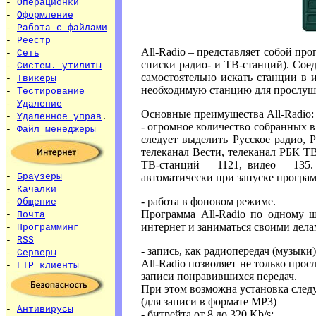
-
Операционки
-
Оформление
-
Работа с файлами
-
Реестр
All-Radio – представляет собой пр
-
Сеть
списки радио- и ТВ-станций). Сое
-
Систем. утилиты
самостоятельно искать станции в 
-
Твикеры
необходимую станцию для прослуши
-
Тестирование
-
Удаление
Основные преимущества All-Radio:
-
Удаленное управ
.
- огромное количество собранных в
-
Файл менеджеры
следует выделить Русское радио,
телеканал Вести, телеканал РБК ТВ
ТВ-станций – 1121, видео – 135.
автоматически при запуске програм
-
Браузеры
-
Качалки
- работа в фоновом режиме.
-
Общение
Программа All-Radio по одному 
-
Почта
интернет и заниматься своими дела
-
Программинг
-
RSS
- запись, как радиопередач (музыки)
-
Серверы
All-Radio позволяет не только про
-
FTP клиенты
записи понравившихся передач.
При этом возможна установка след
(для записи в формате MP3)
-
Антивирусы
- битрейта от 8 до 320 Kb/s;