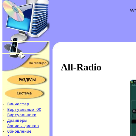
All-Radio
-
Винчестер
-
Виртуальные ОС
-
Виртуальники
-
Драйверы
-
Запись дисков
-
Обновление