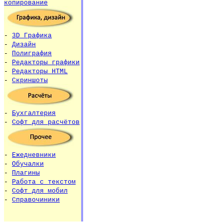
копирование
-
3D Графика
-
Дизайн
-
Полиграфия
-
Редакторы графики
-
Редакторы HTML
-
Скриншоты
-
Бухгалтерия
-
Софт для расчётов
-
Ежедневники
-
Обучалки
-
Плагины
-
Работа с текстом
-
Софт для мобил
-
Справочиники