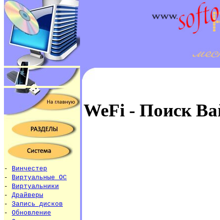
WeFi - Поиск В
-
Винчестер
-
Виртуальные ОС
-
Виртуальники
-
Драйверы
-
Запись дисков
-
Обновление