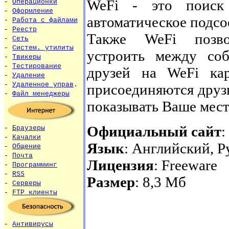
WeFi - это поиск
-
Операционки
-
Оформление
автоматическое подс
-
Работа с файлами
-
Реестр
Также WeFi позво
-
Сеть
-
Систем. утилиты
устроить между соб
-
Твикеры
-
Тестирование
друзей на WeFi кар
-
Удаление
-
Удаленное управ
.
присоединяются друзь
-
Файл менеджеры
показывать Ваше мест
Официальный сайт
:
-
Браузеры
-
Качалки
Язык
: Английский, Р
-
Общение
-
Почта
Лицензия
: Freeware
-
Программинг
-
RSS
Размер
: 8,3 Мб
-
Серверы
-
FTP клиенты
-
Антивирусы