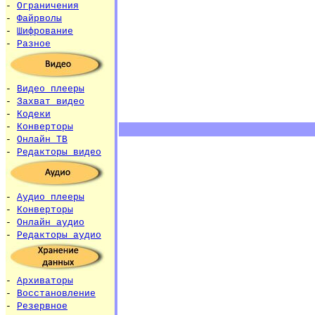
-
Ограничения
-
Файрволы
-
Шифрование
-
Разное
-
Видео плееры
-
Захват видео
-
Кодеки
-
Конверторы
-
Онлайн ТВ
-
Редакторы видео
-
Аудио плееры
-
Конверторы
-
Онлайн аудио
-
Редакторы аудио
-
Архиваторы
-
Восстановление
-
Резервное