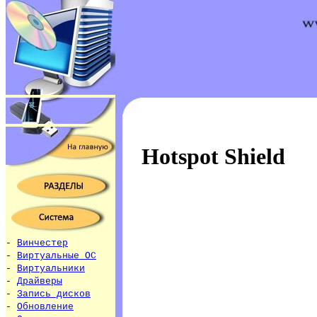
Hotspot Shield
-
Винчестер
-
Виртуальные ОС
-
Виртуальники
-
Драйверы
-
Запись дисков
-
Обновление