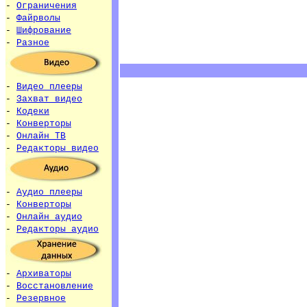
-
Ограничения
-
Файрволы
-
Шифрование
-
Разное
-
Видео плееры
-
Захват видео
-
Кодеки
-
Конверторы
-
Онлайн ТВ
-
Редакторы видео
-
Аудио плееры
-
Конверторы
-
Онлайн аудио
-
Редакторы аудио
-
Архиваторы
-
Восстановление
-
Резервное