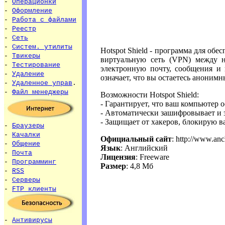
-
Операционки
-
Оформление
-
Работа с файлами
-
Реестр
-
Сеть
-
Систем. утилиты
Hotspot Shield - программа для обе
-
Твикеры
виртуальную сеть (VPN) между н
-
Тестирование
электронную почту, сообщения и 
-
Удаление
означает, что вы остаетесь аноним
-
Удаленное управ
.
-
Файл менеджеры
Возможности Hotspot Shield:
- Гарантирует, что ваш компьютер 
- Автоматически зашифровывает и 
- Защищает от хакеров, блокирую 
-
Браузеры
-
Качалки
Официальный сайт
: http://www.anc
-
Общение
Язык
: Английский
-
Почта
Лицензия
: Freeware
-
Программинг
Размер
: 4,8 Мб
-
RSS
-
Серверы
-
FTP клиенты
-
Антивирусы