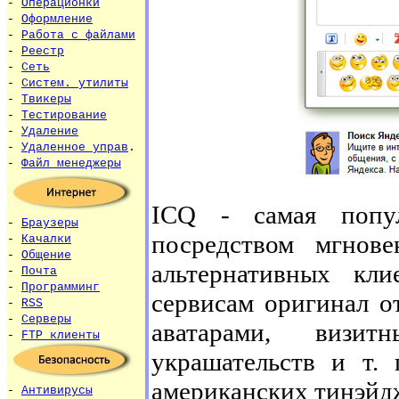
-
Операционки
-
Оформление
-
Работа с файлами
-
Реестр
-
Сеть
-
Систем. утилиты
-
Твикеры
-
Тестирование
-
Удаление
-
Удаленное управ
.
-
Файл менеджеры
ICQ - самая попу
-
Браузеры
посредством мгнов
-
Качалки
-
Общение
альтернативных кл
-
Почта
-
Программинг
сервисам оригинал о
-
RSS
-
Серверы
аватарами, визит
-
FTP клиенты
украшательств и т.
американских тинэйдж
-
Антивирусы