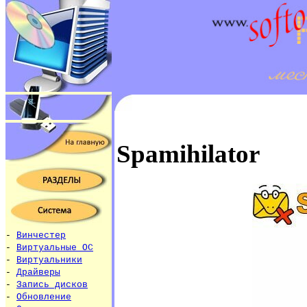
Spamihilator
-
Винчестер
-
Виртуальные ОС
-
Виртуальники
-
Драйверы
-
Запись дисков
-
Обновление