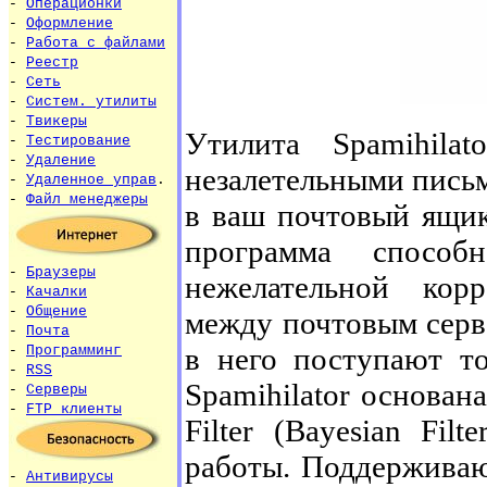
-
Операционки
-
Оформление
-
Работа с файлами
-
Реестр
-
Сеть
-
Систем. утилиты
-
Твикеры
Утилита Spamihila
-
Тестирование
-
Удаление
незалетельными пись
-
Удаленное управ
.
-
Файл менеджеры
в ваш почтовый ящик
программа способ
-
Браузеры
нежелательной кор
-
Качалки
-
Общение
между почтовым серв
-
Почта
в него поступают то
-
Программинг
-
RSS
Spamihilator основан
-
Серверы
-
FTP клиенты
Filter (Bayesian Fil
работы. Поддерживаю
-
Антивирусы