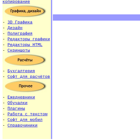
копирование
-
3D Графика
-
Дизайн
-
Полиграфия
-
Редакторы графики
-
Редакторы HTML
-
Скриншоты
-
Бухгалтерия
-
Софт для расчётов
-
Ежедневники
-
Обучалки
-
Плагины
-
Работа с текстом
-
Софт для мобил
-
Справочиники