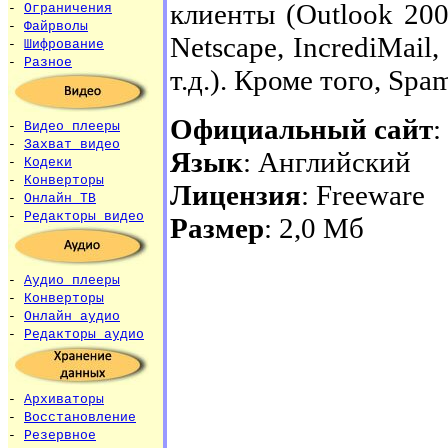
клиенты (Outlook 2000
-
Ограничения
-
Файрволы
Netscape, IncrediMail,
-
Шифрование
-
Разное
т.д.). Кроме того, Spa
Официальный сайт
:
-
Видео плееры
-
Захват видео
Язык
: Английский
-
Кодеки
-
Конверторы
Лицензия
: Freeware
-
Онлайн ТВ
-
Редакторы видео
Размер
: 2,0 Мб
-
Аудио плееры
-
Конверторы
-
Онлайн аудио
-
Редакторы аудио
-
Архиваторы
-
Восстановление
-
Резервное