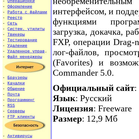
необременитель
-
Операционки
-
Оформление
интерфейсом, и подд
-
Работа с файлами
-
Реестр
функциями програ
-
Сеть
загрузка, докачка, ра
-
Систем. утилиты
-
Твикеры
FXP, операции Drag-n
-
Тестирование
-
Удаление
лог-файлов, просмот
-
Удаленное управ
.
-
Файл менеджеры
(Favorites) и возмо
Commander 5.0.
-
Браузеры
-
Качалки
Официальный сайт
:
-
Общение
-
Почта
Язык
: Русский
-
Программинг
Лицензия
: Freeware
-
RSS
-
Серверы
Размер
: 12,9 Мб
-
FTP клиенты
-
Антивирусы