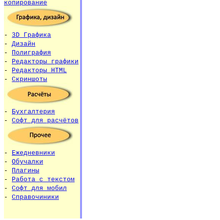
копирование
-
3D Графика
-
Дизайн
-
Полиграфия
-
Редакторы графики
-
Редакторы HTML
-
Скриншоты
-
Бухгалтерия
-
Софт для расчётов
-
Ежедневники
-
Обучалки
-
Плагины
-
Работа с текстом
-
Софт для мобил
-
Справочиники