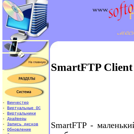
SmartFTP Client
-
Винчестер
-
Виртуальные ОС
-
Виртуальники
-
Драйверы
SmartFTP - маленьки
-
Запись дисков
-
Обновление