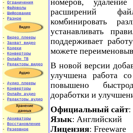
номеров, удалени
-
Ограничения
-
Файрволы
расширений фай
-
Шифрование
-
Разное
комбинировать раз
устанавливать прав
-
Видео плееры
поддерживает работу
-
Захват видео
можете переименовыв
-
Кодеки
-
Конверторы
-
Онлайн ТВ
В новой версии доба
-
Редакторы видео
улучшена работа со
повышено быстрод
-
Аудио плееры
-
Конверторы
доработки и улучшен
-
Онлайн аудио
-
Редакторы аудио
Официальный сайт
:
Язык
: Английский
-
Архиваторы
-
Восстановление
Лицензия
: Freeware
-
Резервное