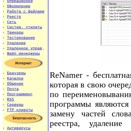
-
Операционки
-
Оформление
-
Работа с файлами
-
Реестр
-
Сеть
-
Систем. утилиты
-
Твикеры
-
Тестирование
-
Удаление
-
Удаленное управ
.
-
Файл менеджеры
ReNamer - бесплатна
-
Браузеры
-
Качалки
которая в свою очер
-
Общение
-
Почта
по переименовывани
-
Программинг
-
RSS
программы являются 
-
Серверы
-
FTP клиенты
замену частей слов
реестра, удаление
-
Антивирусы