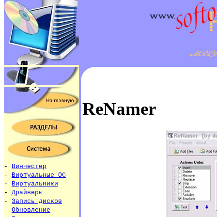
ReNamer
-
Винчестер
-
Виртуальные ОС
-
Виртуальники
-
Драйверы
-
Запись дисков
-
Обновление