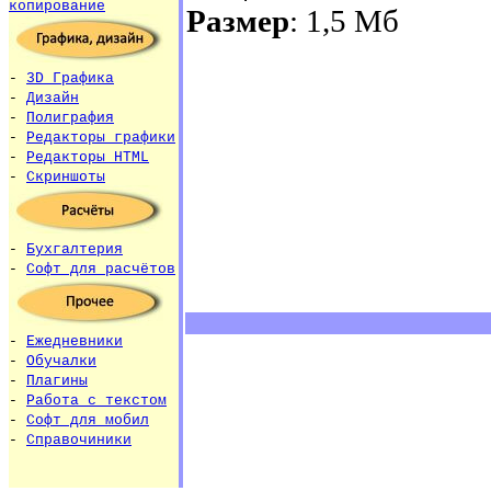
копирование
Размер
: 1,5 Мб
-
3D Графика
-
Дизайн
-
Полиграфия
-
Редакторы графики
-
Редакторы HTML
-
Скриншоты
-
Бухгалтерия
-
Софт для расчётов
-
Ежедневники
-
Обучалки
-
Плагины
-
Работа с текстом
-
Софт для мобил
-
Справочиники