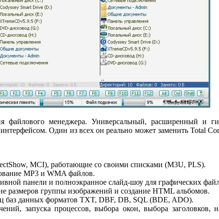
сия файлового менеджера. Универсальный, расширенный и г
интерфейсом. Один из всех он реально может заменить Total Co
rectShow, MCI), работающие со своими списками (M3U, PLS).
енование MP3 и WMA файлов.
тивной панели и полноэкранное слайд-шоу для графических файл
ие размеров группы изображений и создание HTML альбомов.
иц баз данных форматов TXT, DBF, DB, SQL (BDE, ADO).
чений, запуска процессов, выбора окон, выбора заголовков, 