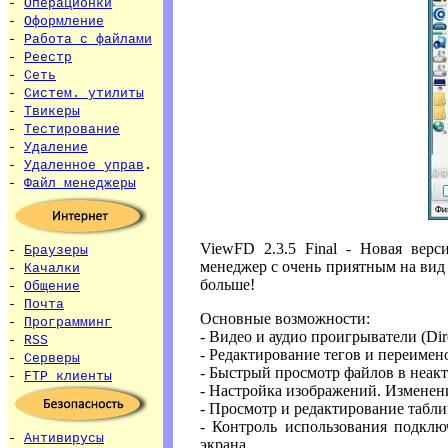
-
Операционки
-
Оформление
-
Работа с файлами
-
Реестр
-
Сеть
-
Систем. утилиты
-
Твикеры
-
Тестирование
-
Удаление
-
Удаленное управ
.
-
Файл менеджеры
ViewFD 2.3.5 Final - Новая вер
-
Браузеры
менеджер с очень приятным на вид 
-
Качалки
больше!
-
Общение
-
Почта
Основные возможности:
-
Программинг
- Видео и аудио проигрыватели (Di
-
RSS
- Редактирование тегов и переим
-
Серверы
- Быстрый просмотр файлов в неак
-
FTP клиенты
- Настройка изображений. Изменен
- Просмотр и редактирование табл
- Контроль использования подклю
-
Антивирусы
экрана.