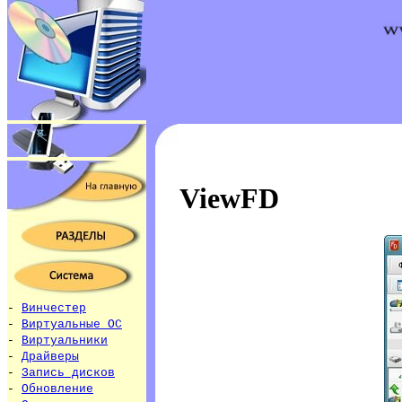
ViewFD
-
Винчестер
-
Виртуальные ОС
-
Виртуальники
-
Драйверы
-
Запись дисков
-
Обновление