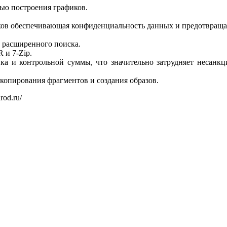
тью построения графиков.
сков обеспечивающая конфиденциальность данных и предотвращ
ю расширенного поиска.
 и 7-Zip.
вка и контрольной суммы, что значительно затрудняет несан
копирования фрагментов и создания образов.
arod.ru/