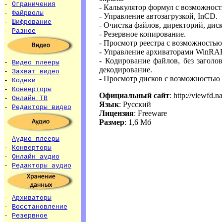
-
Ограничения
- Калькулятор формул с возможнос
-
Файрволы
- Управление автозагрузкой, InCD.
-
Шифрование
- Очистка файлов, директорий, ди
-
Разное
- Резервное копирование.
- Просмотр реестра с возможность
- Управление архиваторами WinRAR
- Кодирование файлов, без заголо
-
Видео плееры
декодирование.
-
Захват видео
- Просмотр дисков с возможностью 
-
Кодеки
-
Конверторы
Официальный сайт
: http://viewfd.n
-
Онлайн ТВ
Язык
: Русский
-
Редакторы видео
Лицензия
: Freeware
Размер
: 1,6 Мб
-
Аудио плееры
-
Конверторы
-
Онлайн аудио
-
Редакторы аудио
-
Архиваторы
-
Восстановление
-
Резервное