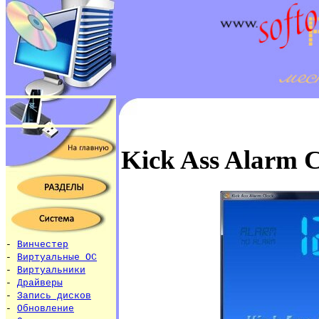
Kick Ass Alarm 
-
Винчестер
-
Виртуальные ОС
-
Виртуальники
-
Драйверы
-
Запись дисков
-
Обновление