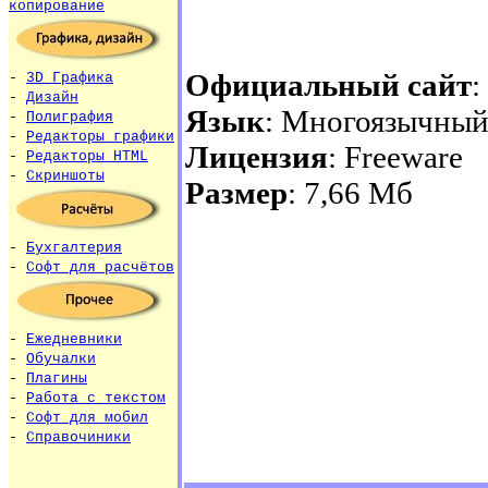
копирование
Официальный сайт
:
-
3D Графика
-
Дизайн
Язык
: Многоязычный
-
Полиграфия
-
Редакторы графики
Лицензия
: Freeware
-
Редакторы HTML
-
Скриншоты
Размер
: 7,66 Мб
-
Бухгалтерия
-
Софт для расчётов
-
Ежедневники
-
Обучалки
-
Плагины
-
Работа с текстом
-
Софт для мобил
-
Справочиники