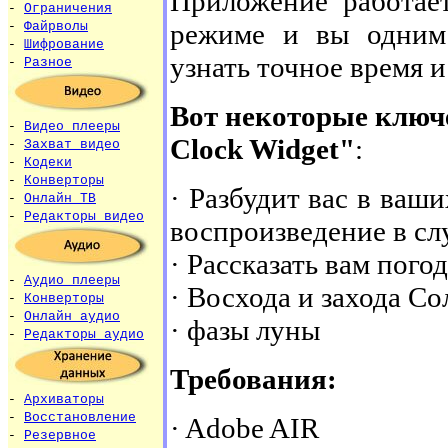
Приложение работае
-
Ограничения
режиме и вы одним
-
Файрволы
-
Шифрование
узнать точное время 
-
Разное
Вот некоторые ключе
-
Видео плееры
Clock Widget"
:
-
Захват видео
-
Кодеки
-
Конверторы
· Разбудит вас в ваш
-
Онлайн ТВ
-
Редакторы видео
воспроизведение в сл
· Рассказать вам пого
-
Аудио плееры
· Восхода и захода С
-
Конверторы
-
Онлайн аудио
· фазы луны
-
Редакторы аудио
Требования:
-
Архиваторы
-
Восстановление
· Adobe AIR
-
Резервное