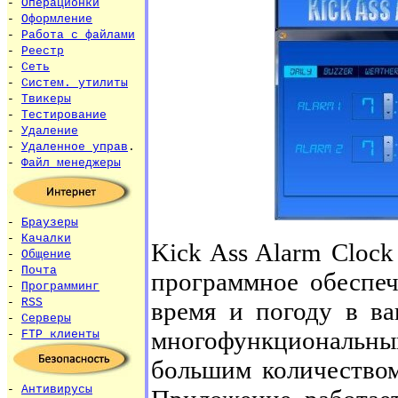
-
Операционки
-
Оформление
-
Работа с файлами
-
Реестр
-
Сеть
-
Систем. утилиты
-
Твикеры
-
Тестирование
-
Удаление
-
Удаленное управ
.
-
Файл менеджеры
-
Браузеры
-
Качалки
Kick Ass Alarm Clock
-
Общение
-
Почта
программное обеспеч
-
Программинг
-
RSS
время и погоду в ва
-
Серверы
многофункциональный
-
FTP клиенты
большим количеством
-
Антивирусы