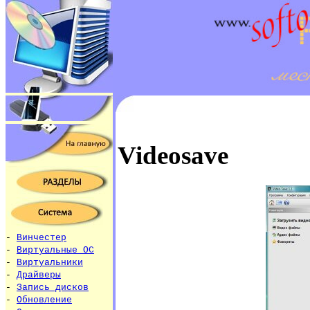
Videosave
-
Винчестер
-
Виртуальные ОС
-
Виртуальники
-
Драйверы
-
Запись дисков
-
Обновление