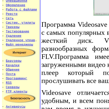
-
Операционки
-
Оформление
-
Работа с файлами
-
Реестр
-
Сеть
Программа Videosave
-
Систем. утилиты
-
Твикеры
с самых популярных в
-
Тестирование
-
Удаление
жесткий диск. V
-
Удаленное управ
.
-
Файл менеджеры
разнообразных фор
FLV.Программа име
-
Браузеры
загруженными видео 
-
Качалки
-
Общение
плеер который по
-
Почта
прослушивать все ва
-
Программинг
-
RSS
-
Серверы
Videosave отличает
-
FTP клиенты
удобным, и всем пон
вам время в изучен
-
Антивирусы