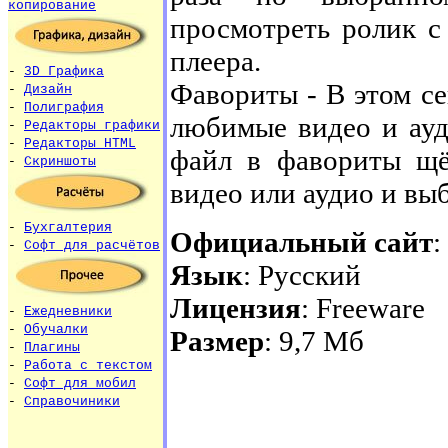
копирование
просмотреть ролик с
плеера.
-
3D Графика
Фавориты - В этом се
-
Дизайн
-
Полиграфия
любимые видео и ауд
-
Редакторы графики
-
Редакторы HTML
файл в фавориты щ
-
Скриншоты
видео или аудио и вы
-
Бухгалтерия
Официальный сайт
:
-
Софт для расчётов
Язык
: Русский
Лицензия
: Freeware
-
Ежедневники
-
Обучалки
Размер
: 9,7 Мб
-
Плагины
-
Работа с текстом
-
Софт для мобил
-
Справочиники