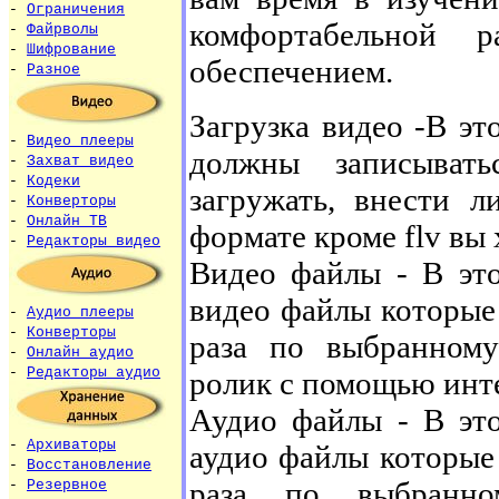
-
Ограничения
комфортабельной 
-
Файрволы
-
Шифрование
обеспечением.
-
Разное
Загрузка видео -В эт
-
Видео плееры
должны записыват
-
Захват видео
-
Кодеки
загружать, внести л
-
Конверторы
-
Онлайн ТВ
формате кроме flv вы 
-
Редакторы видео
Видео файлы - В это
видео файлы которые
-
Аудио плееры
-
Конверторы
раза по выбранном
-
Онлайн аудио
-
Редакторы аудио
ролик с помощью инте
Аудио файлы - В это
-
Архиваторы
аудио файлы которые
-
Восстановление
раза по выбранн
-
Резервное