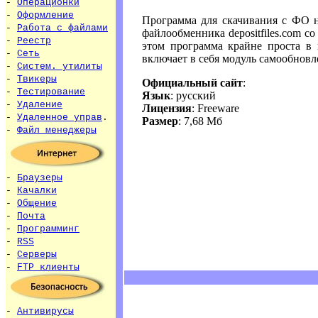
-
Операционки
-
Оформление
Программа для скачивания с ФО н
-
Работа с файлами
файлообменника depositfiles.com со
-
Реестр
этом программа крайне проста в
-
Сеть
включает в себя модуль самообновл
-
Систем. утилиты
-
Твикеры
Официальный сайт
:
-
Тестирование
Язык
: русский
-
Удаление
Лицензия
: Freeware
-
Удаленное управ
.
Размер
: 7,68 Мб
-
Файл менеджеры
-
Браузеры
-
Качалки
-
Общение
-
Почта
-
Программинг
-
RSS
-
Серверы
-
FTP клиенты
-
Антивирусы