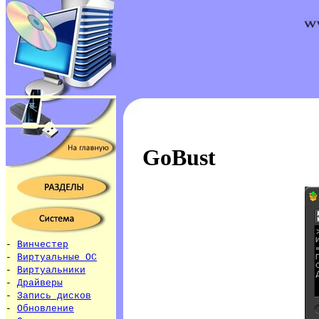
GoBust
-
Винчестер
-
Виртуальные ОС
-
Виртуальники
-
Драйверы
-
Запись дисков
-
Обновление