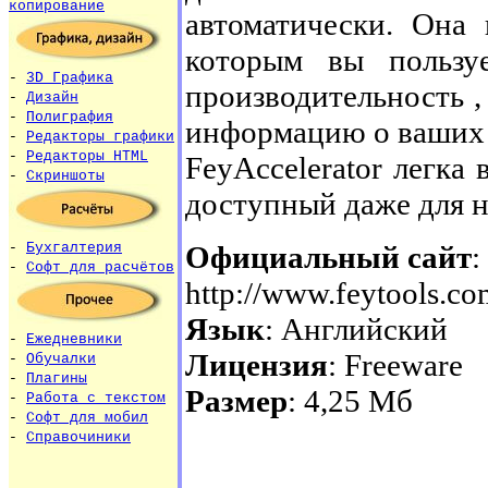
копирование
автоматически. Она 
которым вы пользу
-
3D Графика
производительность ,
-
Дизайн
-
Полиграфия
информацию о ваших 
-
Редакторы графики
-
Редакторы HTML
FeyAccelerator легка
-
Скриншоты
доступный даже для н
Официальный сайт
:
-
Бухгалтерия
-
Софт для расчётов
http://www.feytools.co
Язык
: Английский
-
Ежедневники
Лицензия
: Freeware
-
Обучалки
-
Плагины
Размер
: 4,25 Мб
-
Работа с текстом
-
Софт для мобил
-
Справочиники