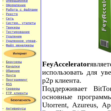
-
Операционки
-
Оформление
-
Работа с файлами
-
Реестр
-
Сеть
-
Систем. утилиты
-
Твикеры
-
Тестирование
-
Удаление
-
Удаленное управ
.
-
Файл менеджеры
FeyAccelerator
являе
-
Браузеры
-
Качалки
использовать для ув
-
Общение
-
Почта
p2p клиента.
-
Программинг
-
RSS
Поддерживает BitTo
-
Серверы
-
FTP клиенты
основные программ
Utorrent, Azureus, Ар
-
Антивирусы