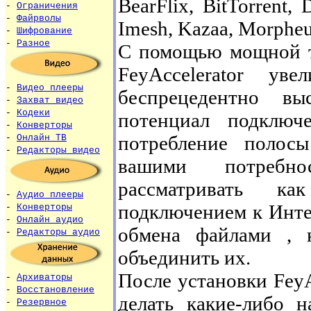
BearFlix, BitTorrent,
-
Ограничения
-
Файрволы
Imesh, Kazaa, Morpheu
-
Шифрование
-
Разное
С помощью мощной т
FeyAccelerator ув
-
Видео плееры
беспрецедентно вы
-
Захват видео
-
Кодеки
потенциал подключ
-
Конверторы
потребление полос
-
Онлайн ТВ
-
Редакторы видео
вашими потребнос
рассматривать к
-
Аудио плееры
подключением к Инте
-
Конверторы
-
Онлайн аудио
обмена файлами , 
-
Редакторы аудио
объединить их.
После установки FeyA
-
Архиваторы
-
Восстановление
делать какие-либо н
-
Резервное