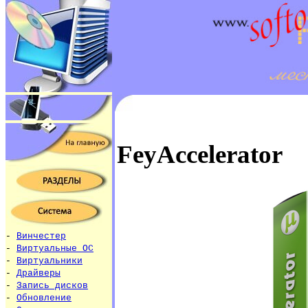
FeyAccelerator
-
Винчестер
-
Виртуальные ОС
-
Виртуальники
-
Драйверы
-
Запись дисков
-
Обновление