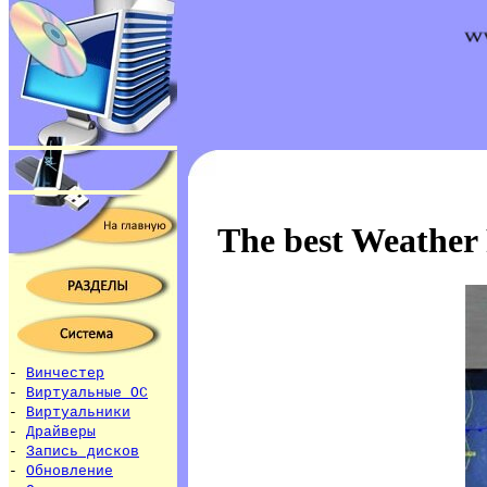
The best Weather 
-
Винчестер
-
Виртуальные ОС
-
Виртуальники
-
Драйверы
-
Запись дисков
-
Обновление