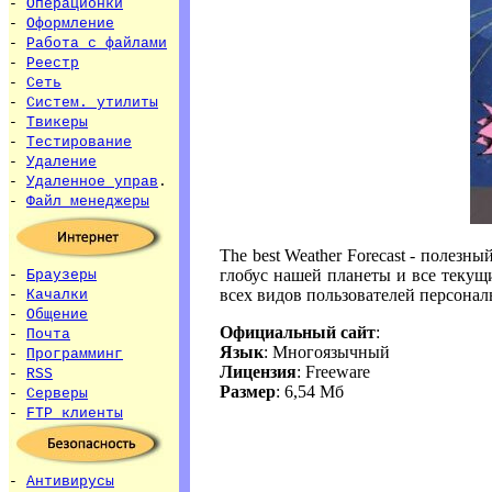
-
Операционки
-
Оформление
-
Работа с файлами
-
Реестр
-
Сеть
-
Систем. утилиты
-
Твикеры
-
Тестирование
-
Удаление
-
Удаленное управ
.
-
Файл менеджеры
The best Weather Forecast - полез
глобус нашей планеты и все текущ
-
Браузеры
всех видов пользователей персонал
-
Качалки
-
Общение
Официальный сайт
:
-
Почта
Язык
: Многоязычный
-
Программинг
Лицензия
: Freeware
-
RSS
Размер
: 6,54 Мб
-
Серверы
-
FTP клиенты
-
Антивирусы