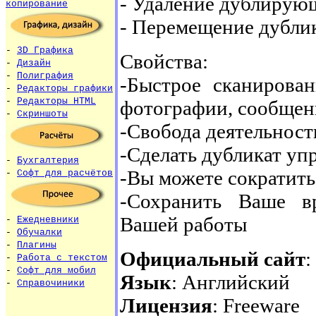
- Удаление дублирующ
копирование
- Перемещение дублик
-
3D Графика
Свойства:
-
Дизайн
-
Полиграфия
-Быстрое сканирова
-
Редакторы графики
-
Редакторы HTML
фотографии, сообщен
-
Скриншоты
-Свобода деятельност
-Сделать дубликат у
-
Бухгалтерия
-Вы можете сократить
-
Софт для расчётов
-Сохранить Ваше в
Вашей работы
-
Ежедневники
-
Обучалки
-
Плагины
Официальный сайт
:
-
Работа с текстом
-
Софт для мобил
Язык
: Английский
-
Справочиники
Лицензия
: Freeware