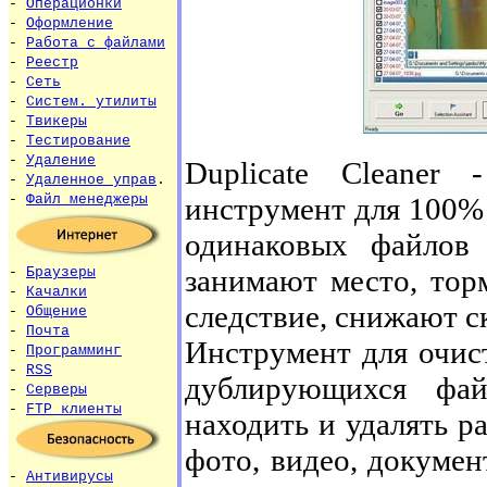
-
Операционки
-
Оформление
-
Работа с файлами
-
Реестр
-
Сеть
-
Систем. утилиты
-
Твикеры
-
Тестирование
-
Удаление
Duplicate Cleaner
-
Удаленное управ
.
инструмент для 100% 
-
Файл менеджеры
одинаковых файлов
занимают место, тор
-
Браузеры
-
Качалки
следствие, снижают с
-
Общение
-
Почта
Инструмент для очис
-
Программинг
-
RSS
дублирующихся файл
-
Серверы
-
FTP клиенты
находить и удалять р
фото, видео, докумен
-
Антивирусы