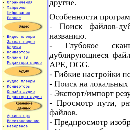
другие.
-
Ограничения
-
Файрволы
-
Шифрование
Особенности програ
-
Разное
- Поиск файлов-ду
названию.
-
Видео плееры
-
Захват видео
- Глубокое скан
-
Кодеки
дублирующиеся фай
-
Конверторы
-
Онлайн ТВ
APE, OGG.
-
Редакторы видео
- Гибкие настройки п
- Поиск на локальных
-
Аудио плееры
-
Конверторы
- Экспорт/импорт рез
-
Онлайн аудио
-
Редакторы аудио
- Просмотр пути, ра
файлов.
-
Архиваторы
- Предпросмотр изоб
-
Восстановление
-
Резервное