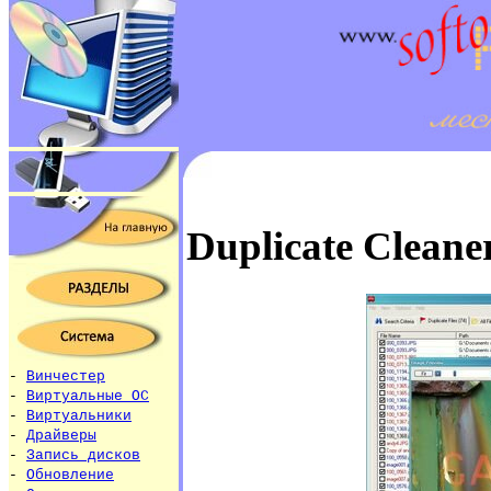
Duplicate Cleane
-
Винчестер
-
Виртуальные ОС
-
Виртуальники
-
Драйверы
-
Запись дисков
-
Обновление