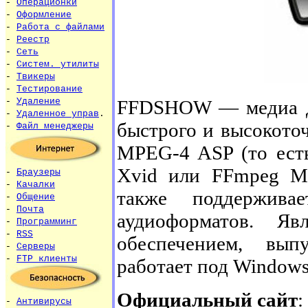
-
Операционки
-
Оформление
-
Работа с файлами
-
Реестр
-
Сеть
-
Систем. утилиты
-
Твикеры
-
Тестирование
FFDSHOW — медиа де
-
Удаление
-
Удаленное управ
.
быстрого и высокото
-
Файл менеджеры
MPEG-4 ASP (то ест
Xvid или FFmpeg M
-
Браузеры
-
Качалки
также поддержив
-
Общение
-
Почта
аудиоформатов. Яв
-
Программинг
-
RSS
обеспечением, вы
-
Серверы
-
FTP клиенты
работает под Windows
Официальный сайт
:
-
Антивирусы