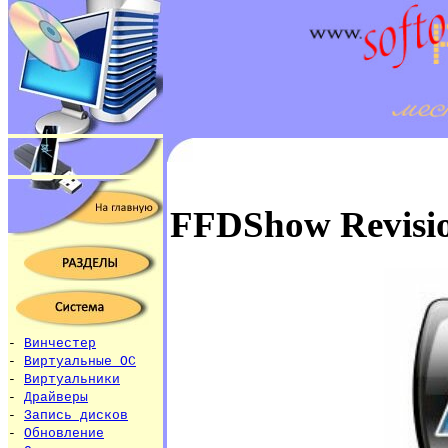
FFDShow Revisi
-
Винчестер
-
Виртуальные ОС
-
Виртуальники
-
Драйверы
-
Запись дисков
-
Обновление