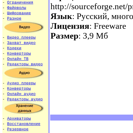
-
Ограничения
http://sourceforge.net/
-
Файрволы
-
Шифрование
Язык
: Русский, мно
-
Разное
Лицензия
: Freeware
Размер
: 3,9 Мб
-
Видео плееры
-
Захват видео
-
Кодеки
-
Конверторы
-
Онлайн ТВ
-
Редакторы видео
-
Аудио плееры
-
Конверторы
-
Онлайн аудио
-
Редакторы аудио
-
Архиваторы
-
Восстановление
-
Резервное