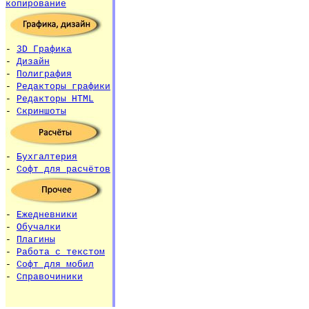
копирование
-
3D Графика
-
Дизайн
-
Полиграфия
-
Редакторы графики
-
Редакторы HTML
-
Скриншоты
-
Бухгалтерия
-
Софт для расчётов
-
Ежедневники
-
Обучалки
-
Плагины
-
Работа с текстом
-
Софт для мобил
-
Справочиники