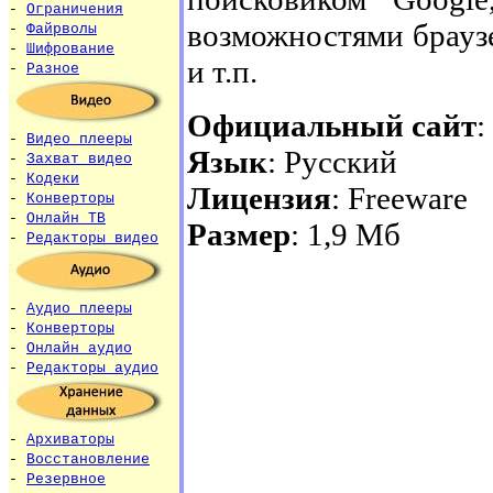
-
Ограничения
возможностями брауз
-
Файрволы
-
Шифрование
и т.п.
-
Разное
Официальный сайт
:
-
Видео плееры
Язык
: Русский
-
Захват видео
-
Кодеки
Лицензия
: Freeware
-
Конверторы
-
Онлайн ТВ
Размер
: 1,9 Мб
-
Редакторы видео
-
Аудио плееры
-
Конверторы
-
Онлайн аудио
-
Редакторы аудио
-
Архиваторы
-
Восстановление
-
Резервное