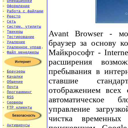
-
Операционки
-
Оформление
-
Работа с файлами
-
Реестр
-
Сеть
-
Систем. утилиты
Avant Browser - м
-
Твикеры
-
Тестирование
браузер за основу к
-
Удаление
-
Удаленное управ
.
Майкрософт - Interne
-
Файл менеджеры
расширения возмо
пребывания в интерн
-
Браузеры
-
Качалки
ставшие стандар
-
Общение
-
Почта
отображением всех 
-
Программинг
автоматическое б
-
RSS
-
Серверы
управление загрузко
-
FTP клиенты
чистка временных 
поисковиком Google
-
Антивирусы