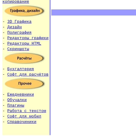
копирование
-
3D Графика
-
Дизайн
-
Полиграфия
-
Редакторы графики
-
Редакторы HTML
-
Скриншоты
-
Бухгалтерия
-
Софт для расчётов
-
Ежедневники
-
Обучалки
-
Плагины
-
Работа с текстом
-
Софт для мобил
-
Справочиники