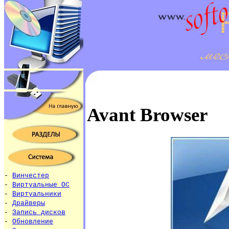
Avant Browser
-
Винчестер
-
Виртуальные ОС
-
Виртуальники
-
Драйверы
-
Запись дисков
-
Обновление