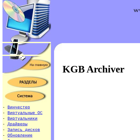
KGB Archiver
-
Винчестер
-
Виртуальные ОС
-
Виртуальники
-
Драйверы
-
Запись дисков
-
Обновление