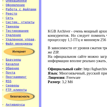
-
Операционки
-
Оформление
-
Работа с файлами
-
Реестр
-
Сеть
-
Систем. утилиты
-
Твикеры
KGB Archiver - очень мощный архив
-
Тестирование
конкурентов. Но следует помнить 
-
Удаление
процессору 1,5 ГГц и минимум 256
-
Удаленное управ
.
-
Файл менеджеры
В зависимости от уровня сжатия тр
же ZIP.
На официальном сайте можно загру
-
Браузеры
информации вполне реально ужать д
-
Качалки
-
Общение
Официальный сайт
: http://kgbarchiv
-
Почта
Язык
: Многоязычный, русский при
-
Программинг
Лицензия
: Freeware
-
RSS
Размер
: 3,2 Мб
-
Серверы
-
FTP клиенты
-
Антивирусы