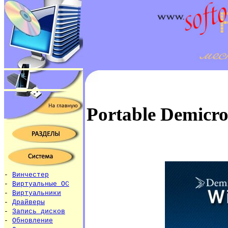
Portable Demicro
-
Винчестер
-
Виртуальные ОС
-
Виртуальники
-
Драйверы
-
Запись дисков
-
Обновление