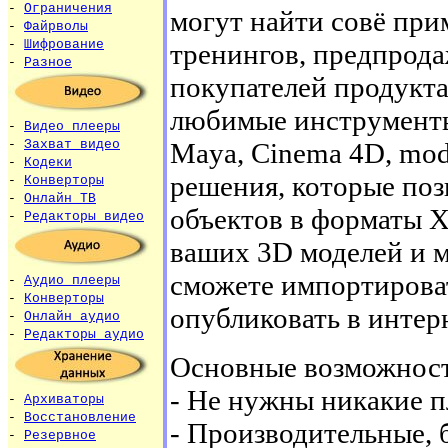
-
Ограничения
могут найти совё при
-
Файрволы
-
Шифрование
тренингов, предпрода
-
Разное
покупателей продукта
любимые инструменты
-
Видео плееры
Maya, Cinema 4D, mod
-
Захват видео
-
Кодеки
решения, которые поз
-
Конверторы
-
Онлайн ТВ
объектов в форматы 
-
Редакторы видео
ваших 3D моделей и м
сможете импортироват
-
Аудио плееры
-
Конверторы
опубликовать в интерн
-
Онлайн аудио
-
Редакторы аудио
Основные возможнос
- Не нужны никакие п
-
Архиваторы
-
Восстановление
- Производительные, 
-
Резервное