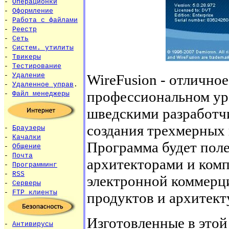
-
Операционки
-
Оформление
-
Работа с файлами
-
Реестр
-
Сеть
-
Систем. утилиты
-
Твикеры
-
Тестирование
WireFusion - отлично
-
Удаление
-
Удаленное управ
.
профессиональном ур
-
Файл менеджеры
шведскими разработч
создания трехмерных 
-
Браузеры
-
Качалки
Программа будет поле
-
Общение
-
Почта
архитекторами и комп
-
Программинг
-
RSS
электронной коммерци
-
Серверы
-
FTP клиенты
продуктов и архитект
Изготовленные в этой
-
Антивирусы