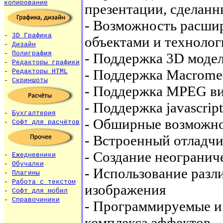
копирование
презентации, сделан
- Возможность расши
-
3D Графика
объектами и техноло
-
Дизайн
-
Полиграфия
- Поддержка 3D моде
-
Редакторы графики
- Поддержка Macromed
-
Редакторы HTML
-
Скриншоты
- Поддержка MPEG ви
- Поддержка javascript
-
Бухгалтерия
- Обширные возможно
-
Софт для расчётов
- Встроенный отладч
- Создание неогранич
-
Ежедневники
-
Обучалки
- Использование разл
-
Плагины
-
Работа с текстом
изображения
-
Софт для мобил
-
Справочиники
- Программируемые и
комплекса эффектов