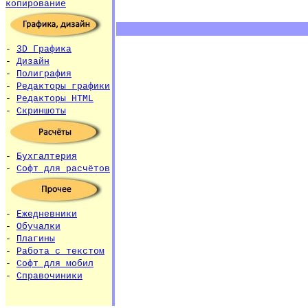
копирование
-
3D Графика
-
Дизайн
-
Полиграфия
-
Редакторы графики
-
Редакторы HTML
-
Скриншоты
-
Бухгалтерия
-
Софт для расчётов
-
Ежедневники
-
Обучалки
-
Плагины
-
Работа с текстом
-
Софт для мобил
-
Справочиники