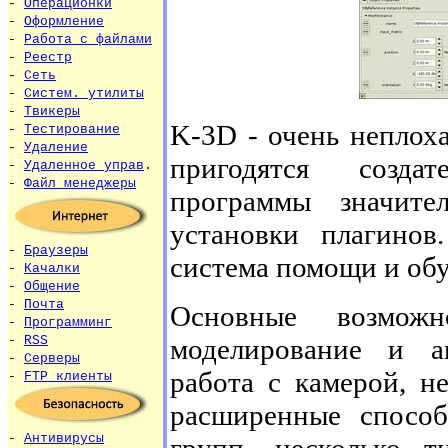
-
Операционки
-
Оформление
-
Работа с файлами
-
Реестр
-
Сеть
-
Систем. утилиты
-
Твикеры
K-3D - очень неплох
-
Тестирование
-
Удаление
пригодятся созда
-
Удаленное управ
.
-
Файл менеджеры
программы значит
установки плагинов
-
Браузеры
система помощи и обу
-
Качалки
-
Общение
-
Почта
Основные возмож
-
Программинг
моделирование и а
-
RSS
-
Серверы
работа с камерой, н
-
FTP клиенты
расширенные спосо
-
Антивирусы
групп, несколько т