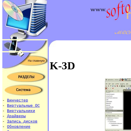
K-3D
-
Винчестер
-
Виртуальные ОС
-
Виртуальники
-
Драйверы
-
Запись дисков
-
Обновление